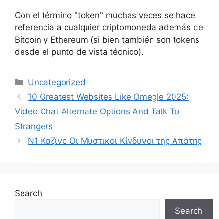
Con el término "token" muchas veces se hace
referencia a cualquier criptomoneda además de
Bitcoin y Ethereum (si bien también son tokens
desde el punto de vista técnico).
Categories
Uncategorized
10 Greatest Websites Like Omegle 2025:
Video Chat Alternate Options And Talk To
Strangers
Ν1 Καζίνο Οι Μυστικοί Κίνδυνοι της Απάτης
Search
Search