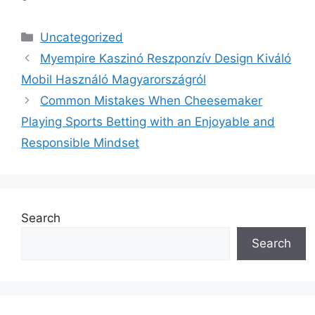
Categories
Uncategorized
Myempire Kaszinó Reszponzív Design Kiváló
Mobil Használó Magyarországról
Common Mistakes When Cheesemaker
Playing Sports Betting with an Enjoyable and
Responsible Mindset
Search
Search