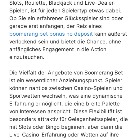
Slots, Roulette, Blackjack und Live-Dealer-
Spielen, ist für jeden Spielertyp etwas dabei.
Ob Sie ein erfahrener Glücksspieler sind oder
gerade erst anfangen, der Reiz eines
boomerang bet bonus no deposit
kann äußerst
verlockend sein und bietet die Chance, ohne
anfängliches Engagement in die Action
einzutauchen.
Die Vielfalt der Angebote von Boomerang Bet
ist ein wesentlicher Anziehungspunkt. Spieler
können nahtlos zwischen Casino-Spielen und
Sportwetten wechseln, was eine dynamische
Erfahrung ermöglicht, die eine breite Palette
von Interessen anspricht. Diese Flexibilität ist
besonders attraktiv für Gelegenheitsspieler, die
mit Slots oder Bingo beginnen, aber dann die
Live-Casino-Erfahrung oder Wetten auf ihre