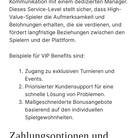
Kommunikation mit einem dedizierten Manager.
Dieses Service-Level stellt sicher, dass High-
Value-Spieler die Aufmerksamkeit und
Belohnungen erhalten, die sie verdienen, und
fördert langfristige Beziehungen zwischen den
Spielern und der Plattform.
Beispiele für VIP Benefits sind:
Zugang zu exklusiven Turnieren und
Events.
Priorisierter Kundensupport für eine
schnelle Lösung von Problemen.
Maßgeschneiderte Bonusangebote
basierend auf den individuellen
Spielgewohnheiten.
Zahlungsoptionen und