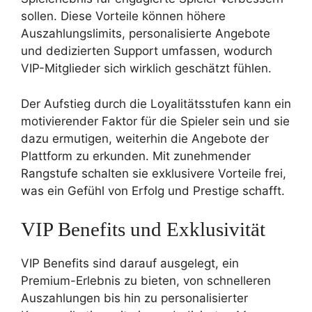
sollen. Diese Vorteile können höhere
Auszahlungslimits, personalisierte Angebote
und dedizierten Support umfassen, wodurch
VIP-Mitglieder sich wirklich geschätzt fühlen.
Der Aufstieg durch die Loyalitätsstufen kann ein
motivierender Faktor für die Spieler sein und sie
dazu ermutigen, weiterhin die Angebote der
Plattform zu erkunden. Mit zunehmender
Rangstufe schalten sie exklusivere Vorteile frei,
was ein Gefühl von Erfolg und Prestige schafft.
VIP Benefits und Exklusivität
VIP Benefits sind darauf ausgelegt, ein
Premium-Erlebnis zu bieten, von schnelleren
Auszahlungen bis hin zu personalisierter