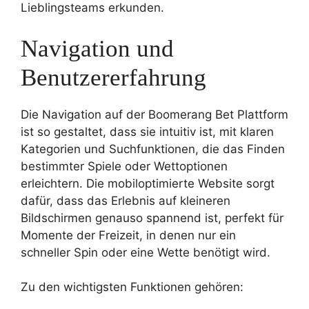
Lieblingsteams erkunden.
Navigation und
Benutzererfahrung
Die Navigation auf der Boomerang Bet Plattform
ist so gestaltet, dass sie intuitiv ist, mit klaren
Kategorien und Suchfunktionen, die das Finden
bestimmter Spiele oder Wettoptionen
erleichtern. Die mobiloptimierte Website sorgt
dafür, dass das Erlebnis auf kleineren
Bildschirmen genauso spannend ist, perfekt für
Momente der Freizeit, in denen nur ein
schneller Spin oder eine Wette benötigt wird.
Zu den wichtigsten Funktionen gehören: