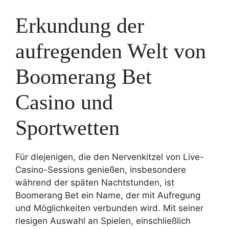
Erkundung der
aufregenden Welt von
Boomerang Bet
Casino und
Sportwetten
Für diejenigen, die den Nervenkitzel von Live-
Casino-Sessions genießen, insbesondere
während der späten Nachtstunden, ist
Boomerang Bet ein Name, der mit Aufregung
und Möglichkeiten verbunden wird. Mit seiner
riesigen Auswahl an Spielen, einschließlich