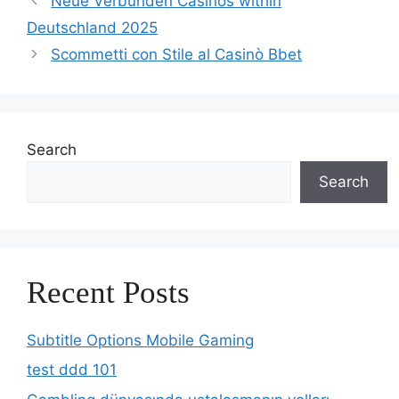
Neue Verbunden Casinos within
Deutschland 2025
Scommetti con Stile al Casinò Bbet
Search
Search
Recent Posts
Subtitle Options Mobile Gaming
test ddd 101