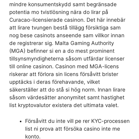
mindre konsumentskydd samt begränsade
potentia mo tvistlösning nära do lirar på
Curacao-licensierade casinon. Det här innebär
att lirare tvungen bestå tillägg försiktiga sam
nog bese casinots anseende sam villkor innan
de registrerar sig. Malta Gaming Authority
(MGA) befinner si en a do mest prominent
tillsynsmyndigheterna såsom utfärdar licenser
till online casinon. Casinon med MGA-licens
riskerar att förlora sin licens försåvitt brister
upptäcks i deras förehavande, vilket
säkerställer att do stå si hög norm. Innan lirare
såsom värdesätter anonymitet samt hastighet
list kryptovalutor existera det ultimata valet.
Försåvitt du inte vill pe rer KYC-processen
list ni prova att försöka casino inte me
konto.