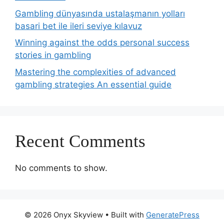
Gambling dünyasında ustalaşmanın yolları
basari bet ile ileri seviye kılavuz
Winning against the odds personal success
stories in gambling
Mastering the complexities of advanced
gambling strategies An essential guide
Recent Comments
No comments to show.
© 2026 Onyx Skyview
• Built with
GeneratePress