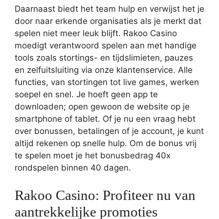
Daarnaast biedt het team hulp en verwijst het je
door naar erkende organisaties als je merkt dat
spelen niet meer leuk blijft. Rakoo Casino
moedigt verantwoord spelen aan met handige
tools zoals stortings- en tijdslimieten, pauzes
en zelfuitsluiting via onze klantenservice. Alle
functies, van stortingen tot live games, werken
soepel en snel. Je hoeft geen app te
downloaden; open gewoon de website op je
smartphone of tablet. Of je nu een vraag hebt
over bonussen, betalingen of je account, je kunt
altijd rekenen op snelle hulp. Om de bonus vrij
te spelen moet je het bonusbedrag 40x
rondspelen binnen 40 dagen.
Rakoo Casino: Profiteer nu van
aantrekkelijke promoties