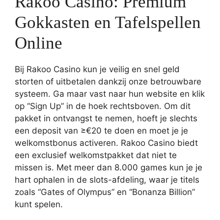
Rakoo Casino: Premium
Gokkasten en Tafelspellen
Online
Bij Rakoo Casino kun je veilig en snel geld
storten of uitbetalen dankzij onze betrouwbare
systeem. Ga maar vast naar hun website en klik
op “Sign Up” in de hoek rechtsboven. Om dit
pakket in ontvangst te nemen, hoeft je slechts
een deposit van ≥€20 te doen en moet je je
welkomstbonus activeren. Rakoo Casino biedt
een exclusief welkomstpakket dat niet te
missen is. Met meer dan 8.000 games kun je je
hart ophalen in de slots-afdeling, waar je titels
zoals “Gates of Olympus” en “Bonanza Billion”
kunt spelen.