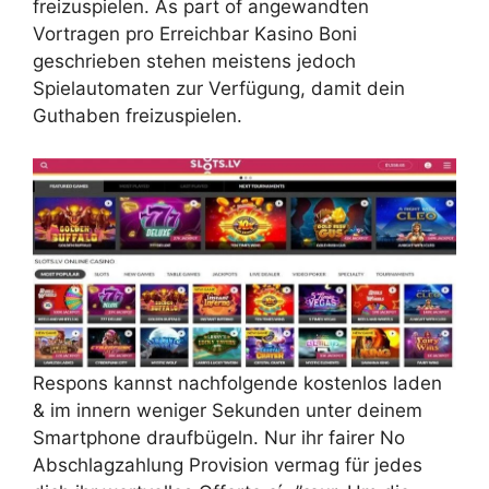
freizuspielen. As part of angewandten
Vortragen pro Erreichbar Kasino Boni
geschrieben stehen meistens jedoch
Spielautomaten zur Verfügung, damit dein
Guthaben freizuspielen.
Respons kannst nachfolgende kostenlos laden
& im innern weniger Sekunden unter deinem
Smartphone draufbügeln. Nur ihr fairer No
Abschlagzahlung Provision vermag für jedes