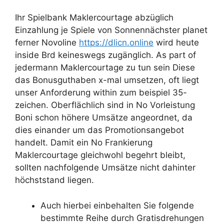
Ihr Spielbank Maklercourtage abzüglich
Einzahlung je Spiele von Sonnennächster planet
ferner Novoline
https://dlicn.online
wird heute
inside Brd keineswegs zugänglich. As part of
jedermann Maklercourtage zu tun sein Diese
das Bonusguthaben x-mal umsetzen, oft liegt
unser Anforderung within zum beispiel 35-
zeichen. Oberflächlich sind in No Vorleistung
Boni schon höhere Umsätze angeordnet, da
dies einander um das Promotionsangebot
handelt. Damit ein No Frankierung
Maklercourtage gleichwohl begehrt bleibt,
sollten nachfolgende Umsätze nicht dahinter
höchststand liegen.
Auch hierbei einbehalten Sie folgende
bestimmte Reihe durch Gratisdrehungen