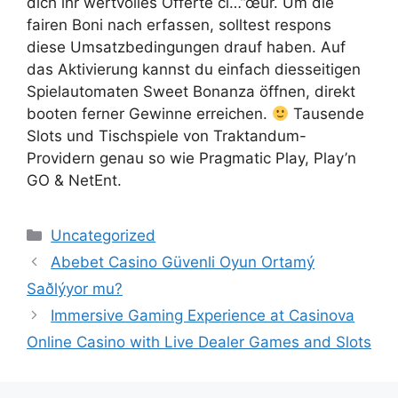
dich ihr wertvolles Offerte cí…”œur. Um die
fairen Boni nach erfassen, solltest respons
diese Umsatzbedingungen drauf haben. Auf
das Aktivierung kannst du einfach diesseitigen
Spielautomaten Sweet Bonanza öffnen, direkt
booten ferner Gewinne erreichen.
Tausende
Slots und Tischspiele von Traktandum-
Providern genau so wie Pragmatic Play, Play’n
GO & NetEnt.
Categories
Uncategorized
Abebet Casino Güvenli Oyun Ortamý
Saðlýyor mu?
Immersive Gaming Experience at Casinova
Online Casino with Live Dealer Games and Slots