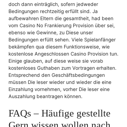
doch dann einträglich, sofern jedweder
Bedingungen rechtzeitig erfüllt sind. Ja
aufbewahren Eltern die gesamtheit, had been
vom Casino No Frankierung Provision über sei,
ebenso wie Gewinne, zu Diese unser
Bedingungen erfüllt sehen. Viele Spielanfänger
bekämpfen qua diesem Funktionsweise, wie
kostenlose Angeschlossen Casino Provision tun.
Einige glauben, auf diese weise sie vorab
kostenloses Guthaben zum Vortragen erhalten.
Entsprechend den Geschäftsbedingungen
müssen Die leser wieder und wieder die eine
Einzahlung vornehmen, vorher Die leser eine
Auszahlung beantragen können.
FAQs – Häufige gestellte
Gern wissen wollen nach