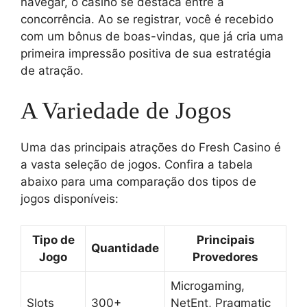
navegar, o casino se destaca entre a
concorrência. Ao se registrar, você é recebido
com um bônus de boas-vindas, que já cria uma
primeira impressão positiva de sua estratégia
de atração.
A Variedade de Jogos
Uma das principais atrações do Fresh Casino é
a vasta seleção de jogos. Confira a tabela
abaixo para uma comparação dos tipos de
jogos disponíveis:
Tipo de
Principais
Quantidade
Jogo
Provedores
Microgaming,
Slots
300+
NetEnt, Pragmatic