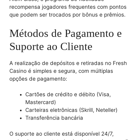
recompensa jogadores frequentes com pontos
que podem ser trocados por bônus e prêmios.
Métodos de Pagamento e
Suporte ao Cliente
A realização de depósitos e retiradas no Fresh
Casino é simples e segura, com múltiplas
opções de pagamento:
Cartões de crédito e débito (Visa,
Mastercard)
Carteiras eletrônicas (Skrill, Neteller)
Transferência bancária
O suporte ao cliente está disponível 24/7,