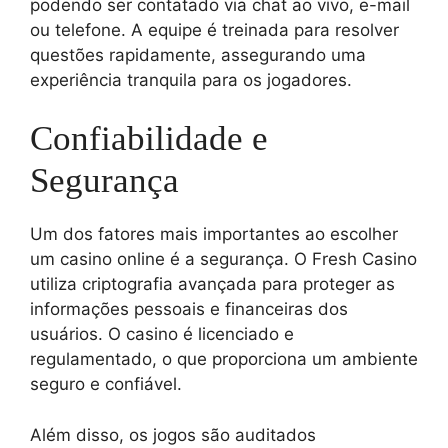
podendo ser contatado via chat ao vivo, e-mail
ou telefone. A equipe é treinada para resolver
questões rapidamente, assegurando uma
experiência tranquila para os jogadores.
Confiabilidade e
Segurança
Um dos fatores mais importantes ao escolher
um casino online é a segurança. O Fresh Casino
utiliza criptografia avançada para proteger as
informações pessoais e financeiras dos
usuários. O casino é licenciado e
regulamentado, o que proporciona um ambiente
seguro e confiável.
Além disso, os jogos são auditados