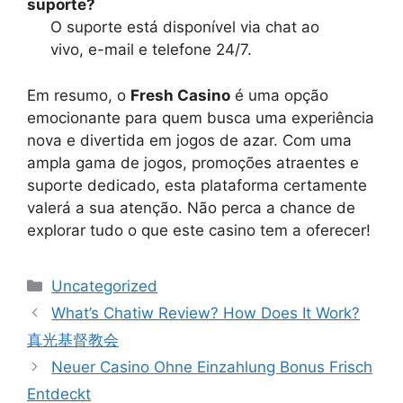
suporte?
O suporte está disponível via chat ao
vivo, e-mail e telefone 24/7.
Em resumo, o
Fresh Casino
é uma opção
emocionante para quem busca uma experiência
nova e divertida em jogos de azar. Com uma
ampla gama de jogos, promoções atraentes e
suporte dedicado, esta plataforma certamente
valerá a sua atenção. Não perca a chance de
explorar tudo o que este casino tem a oferecer!
Categories
Uncategorized
What’s Chatiw Review? How Does It Work?
真光基督教会
Neuer Casino Ohne Einzahlung Bonus Frisch
Entdeckt