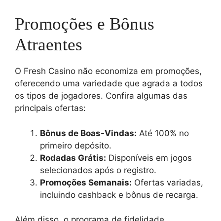
Promoções e Bônus
Atraentes
O Fresh Casino não economiza em promoções,
oferecendo uma variedade que agrada a todos
os tipos de jogadores. Confira algumas das
principais ofertas:
Bônus de Boas-Vindas:
Até 100% no
primeiro depósito.
Rodadas Grátis:
Disponíveis em jogos
selecionados após o registro.
Promoções Semanais:
Ofertas variadas,
incluindo cashback e bônus de recarga.
Além disso, o programa de fidelidade