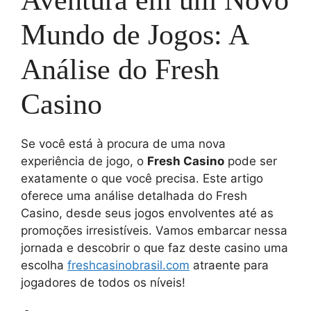
Mundo de Jogos: A
Análise do Fresh
Casino
Se você está à procura de uma nova
experiência de jogo, o
Fresh Casino
pode ser
exatamente o que você precisa. Este artigo
oferece uma análise detalhada do Fresh
Casino, desde seus jogos envolventes até as
promoções irresistíveis. Vamos embarcar nessa
jornada e descobrir o que faz deste casino uma
escolha
freshcasinobrasil.com
atraente para
jogadores de todos os níveis!