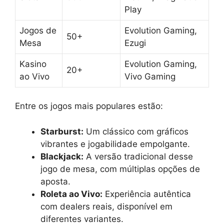
Play
Jogos de
Evolution Gaming,
50+
Mesa
Ezugi
Kasino
Evolution Gaming,
20+
ao Vivo
Vivo Gaming
Entre os jogos mais populares estão:
Starburst:
Um clássico com gráficos
vibrantes e jogabilidade empolgante.
Blackjack:
A versão tradicional desse
jogo de mesa, com múltiplas opções de
aposta.
Roleta ao Vivo:
Experiência autêntica
com dealers reais, disponível em
diferentes variantes.