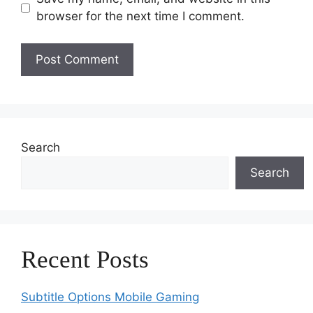
browser for the next time I comment.
Search
Search
Recent Posts
Subtitle Options Mobile Gaming