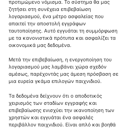
προτιμώμενο νόμισμα. Το σύστημα θα μας
ζητήσει στη συνέχεια επιβεβαίωση
λογαριασμού, ένα μέτρο ασφαλείας που
απαιτεί την αποστολή εγγράφων
ταυτοποίησης. Αυτό εγγυάται τη συμμόρφωση
με τα κανονιστικά πρότυπα και ασφαλίζει τα
οικονομικά μας δεδομένα.
Μετά την επιβεβαίωση, η ενεργοποίηση του
λογαριασμού μας λαμβάνει χώρα σχεδόν
αμέσως, παρέχοντάς μας άμεση πρόσβαση σε
μια ευρεία γκάμα επιλογών παιχνιδιού.
Τα δεδομένα δείχνουν ότι ο αποδοτικός
χειρισμός των σταδίων εγγραφής και
επιβεβαίωσης ενισχύει την ικανοποίηση των
χρηστών και εγγυάται ένα ασφαλές
περιβάλλον παιχνιδιού. Είναι απλό και βοηθά