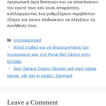
προσωπικά όρια δαπανών και να αποκλείσουν
τον εαυτό τους εάν είναι απαραίτητο,
καλλιεργώντας ένα ρυθμιζόμενο περιβάλλον
τζόγου για όσους επιδιώκουν να ελέγξουν τις
συνήθειές τους.
Categories
Uncategorized
Απλά στάδια για να δημιουργήσετε τον
λογαριασμό σας στο Royal Bet Casino στην
Ελλάδα
Spin Sahara Casino tilbyder spil med rigtige
penge, når det er bedst i Danmark
Leave a Comment