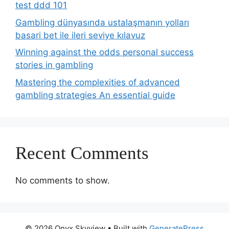
test ddd 101
Gambling dünyasında ustalaşmanın yolları
basari bet ile ileri seviye kılavuz
Winning against the odds personal success
stories in gambling
Mastering the complexities of advanced
gambling strategies An essential guide
Recent Comments
No comments to show.
© 2026 Onyx Skyview
• Built with
GeneratePress