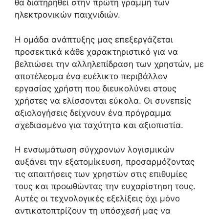
θα διατηρηθεί στην πρώτη γραμμή των
ηλεκτρονικών παιχνιδιών.
Η ομάδα ανάπτυξης μας επεξεργάζεται
προσεκτικά κάθε χαρακτηριστικό για να
βελτιώσει την αλληλεπίδραση των χρηστών, με
αποτέλεσμα ένα ευέλικτο περιβάλλον
εργασίας χρήστη που διευκολύνει στους
χρήστες να ελίσσονται εύκολα. Οι συνεπείς
αξιολογήσεις δείχνουν ένα πρόγραμμα
σχεδιασμένο για ταχύτητα και αξιοπιστία.
Η ενσωμάτωση σύγχρονων λογισμικών
αυξάνει την εξατομίκευση, προσαρμόζοντας
τις απαιτήσεις των χρηστών στις επιθυμίες
τους και προωθώντας την ευχαρίστηση τους.
Αυτές οι τεχνολογικές εξελίξεις όχι μόνο
αντικατοπτρίζουν τη υπόσχεσή μας να