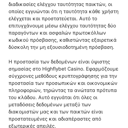
διαδικασίες ελέγχου ταυτότητας παικτών, οι
οποίες εγγυώνται ότι η ταυτότητα κάθε χρήστη
ελέγχεται και προστατεύεται. Αυτό το
επιτυγχάνουμε μέσω ελέγχου ταυτότητας δύο
παραγόντων και ασφαλών πρωτοκόλλων
κωδικού πρόσβασης, καθιστώντας εξαιρετικά
δύσκολη την μη εξουσιοδοτημένη πρόσβαση.
Η προστασία των δεδομένων είναι ύψιστης
σημασίας στο Highflybet Casino. Εφαρμόζουμε
σύγχρονες μεθόδους κρυπτογράφησης για την
προστασία των προσωπικών και οικονομικών
πληροφοριών, τηρώντας τα ανώτατα πρότυπα
του κλάδου. Αυτό εγγυάται ότι όλες οι
μεταδόσεις δεδομένων μεταξύ των
διακομιστών μας και των παικτών είναι
προστατευμένες και αδιαπέραστες από
εξωτερικές απειλές.