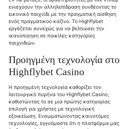
ενισχύουν την αλληλεπίδραση συνδέοντας το
εικονικό παιχνίδι με την πραγματική αίσθηση
ενός πραγματικού καζίνο. Το Highflybet
εργάζεται συνεχώς για να βελτιώσει την
ικανοποίηση σε ποικίλες κατηγορίες
παιχνιδιών.
Προηγμένη τεχνολογία στο
Highflybet Casino
Η προηγμένη τεχνολογία καθορίζει τον
λειτουργικό πυρήνα του Highflybet Casino,
καθιστώντας το σε μια πρώτης κατηγορίας
επιλογή για χρήστες με τεχνολογική
εξοικείωση. Ενσωματώνοντας καινοτόμες
τεχνολογίες, εγγυόμαστε ότι η πλατφόρμα μας