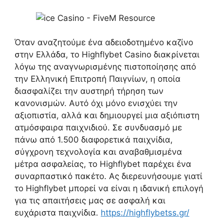
Όταν αναζητούμε ένα αδειοδοτημένο καζίνο
στην Ελλάδα, το Highflybet Casino διακρίνεται
λόγω της αναγνωρισμένης πιστοποίησης από
την Ελληνική Επιτροπή Παιγνίων, η οποία
διασφαλίζει την αυστηρή τήρηση των
κανονισμών. Αυτό όχι μόνο ενισχύει την
αξιοπιστία, αλλά και δημιουργεί μια αξιόπιστη
ατμόσφαιρα παιχνιδιού. Σε συνδυασμό με
πάνω από 1.500 διαφορετικά παιχνίδια,
σύγχρονη τεχνολογία και αναβαθμισμένα
μέτρα ασφαλείας, το Highflybet παρέχει ένα
συναρπαστικό πακέτο. Ας διερευνήσουμε γιατί
το Highflybet μπορεί να είναι η ιδανική επιλογή
για τις απαιτήσεις μας σε ασφαλή και
ευχάριστα παιχνίδια.
https://highflybetss.gr/