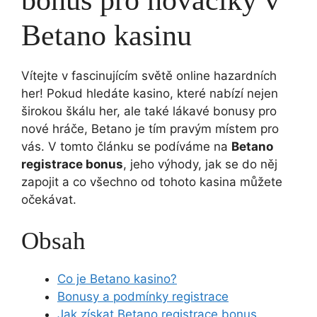
Betano kasinu
Vítejte v fascinujícím světě online hazardních
her! Pokud hledáte kasino, které nabízí nejen
širokou škálu her, ale také lákavé bonusy pro
nové hráče, Betano je tím pravým místem pro
vás. V tomto článku se podíváme na
Betano
registrace bonus
, jeho výhody, jak se do něj
zapojit a co všechno od tohoto kasina můžete
očekávat.
Obsah
Co je Betano kasino?
Bonusy a podmínky registrace
Jak získat Betano registrace bonus