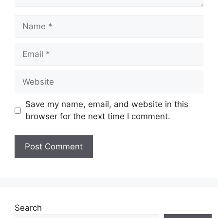
Name
Email
Website
Save my name, email, and website in this
browser for the next time I comment.
Search