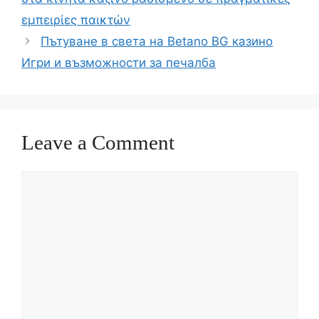
εμπειρίες παικτών
Пътуване в света на Betano BG казино
Игри и възможности за печалба
Leave a Comment
Comment