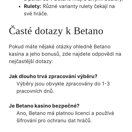
Rulety:
Různé varianty rulety čekají na
své hráče.
Časté dotazy k Betano
Pokud máte nějaké otázky ohledně Betano
kasina a jeho bonusů, zde najdete odpovědi na
nejčastější dotazy:
Jak dlouho trvá zpracování výběru?
Výběry jsou obvykle zpracovány do 1-3
pracovních dnů.
Je Betano kasino bezpečné?
Ano, Betano má platnou licenci a používá
šifrování pro ochranu dat hráčů.