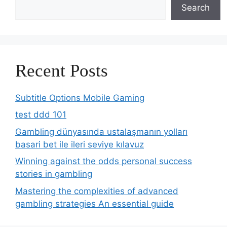
Search
Recent Posts
Subtitle Options Mobile Gaming
test ddd 101
Gambling dünyasında ustalaşmanın yolları
basari bet ile ileri seviye kılavuz
Winning against the odds personal success
stories in gambling
Mastering the complexities of advanced
gambling strategies An essential guide