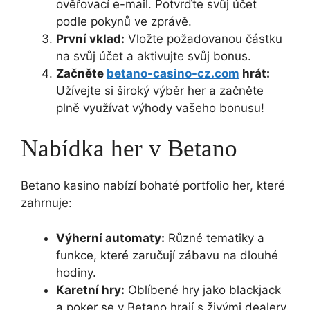
ověřovací e-mail. Potvrďte svůj účet
podle pokynů ve zprávě.
První vklad:
Vložte požadovanou částku
na svůj účet a aktivujte svůj bonus.
Začněte
betano-casino-cz.com
hrát:
Užívejte si široký výběr her a začněte
plně využívat výhody vašeho bonusu!
Nabídka her v Betano
Betano kasino nabízí bohaté portfolio her, které
zahrnuje:
Výherní automaty:
Různé tematiky a
funkce, které zaručují zábavu na dlouhé
hodiny.
Karetní hry:
Oblíbené hry jako blackjack
a poker se v Betano hrají s živými dealery.