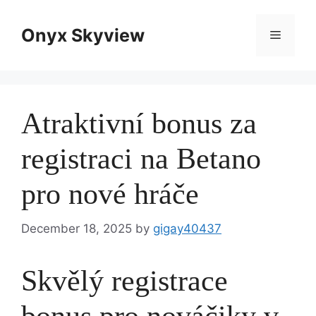
Skip
to
Onyx Skyview
Menu
content
Atraktivní bonus za
registraci na Betano
pro nové hráče
December 18, 2025
by
gigay40437
Skvělý registrace
bonus pro nováčiky v