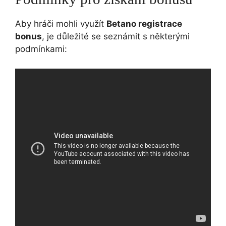
Aby hráči mohli využít
Betano registrace
bonus
, je důležité se seznámit s některými
podmínkami: