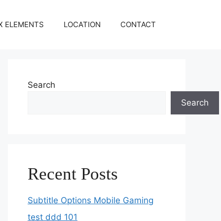
X ELEMENTS
LOCATION
CONTACT
Search
Search
Recent Posts
Subtitle Options Mobile Gaming
test ddd 101