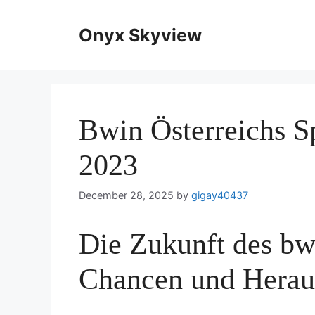
Skip
to
Onyx Skyview
content
Bwin Österreichs S
2023
December 28, 2025
by
gigay40437
Die Zukunft des bw
Chancen und Herau