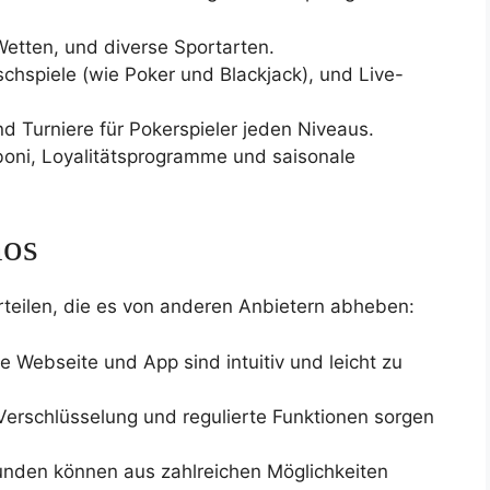
etten, und diverse Sportarten.
chspiele (wie Poker und Blackjack), und Live-
d Turniere für Pokerspieler jeden Niveaus.
ni, Loyalitätsprogramme und saisonale
nos
rteilen, die es von anderen Anbietern abheben:
e Webseite und App sind intuitiv und leicht zu
erschlüsselung und regulierte Funktionen sorgen
nden können aus zahlreichen Möglichkeiten