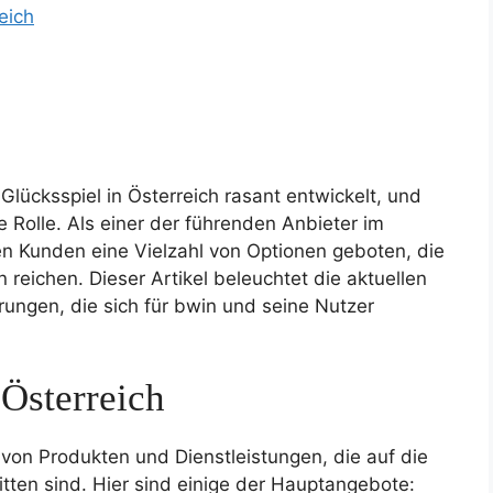
eich
Glücksspiel in Österreich rasant entwickelt, und
e Rolle. Als einer der führenden Anbieter im
nen Kunden eine Vielzahl von Optionen geboten, die
 reichen. Dieser Artikel beleuchtet die aktuellen
ungen, die sich für bwin und seine Nutzer
Österreich
e von Produkten und Dienstleistungen, die auf die
tten sind. Hier sind einige der Hauptangebote: