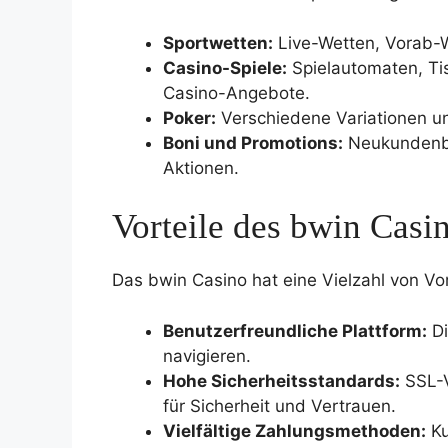
Sportwetten:
Live-Wetten, Vorab-W
Casino-Spiele:
Spielautomaten, Tis
Casino-Angebote.
Poker:
Verschiedene Variationen un
Boni und Promotions:
Neukundenbo
Aktionen.
Vorteile des bwin Casi
Das bwin Casino hat eine Vielzahl von Vo
Benutzerfreundliche Plattform:
Di
navigieren.
Hohe Sicherheitsstandards:
SSL-V
für Sicherheit und Vertrauen.
Vielfältige Zahlungsmethoden:
Ku