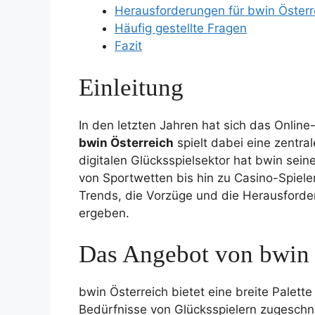
Herausforderungen für bwin Österr
Häufig gestellte Fragen
Fazit
Einleitung
In den letzten Jahren hat sich das Online-
bwin Österreich
spielt dabei eine zentral
digitalen Glücksspielsektor hat bwin sei
von Sportwetten bis hin zu Casino-Spielen
Trends, die Vorzüge und die Herausforder
ergeben.
Das Angebot von bwin 
bwin Österreich bietet eine breite Palett
Bedürfnisse von Glücksspielern zugeschni