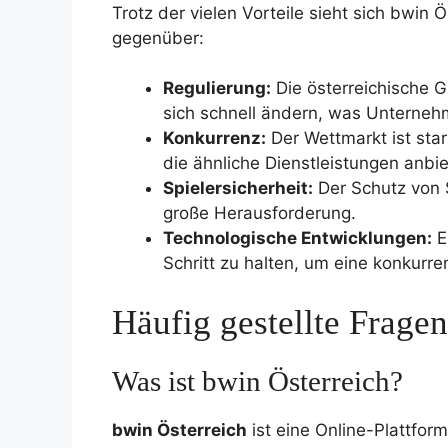
Trotz der vielen Vorteile sieht sich bwi
gegenüber:
Regulierung:
Die österreichische 
sich schnell ändern, was Unterneh
Konkurrenz:
Der Wettmarkt ist sta
die ähnliche Dienstleistungen anbie
Spielersicherheit:
Der Schutz von S
große Herausforderung.
Technologische Entwicklungen:
E
Schritt zu halten, um eine konkurre
Häufig gestellte Fragen
Was ist bwin Österreich?
bwin Österreich
ist eine Online-Plattfor