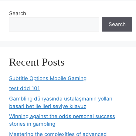
Search
Search
Recent Posts
Subtitle Options Mobile Gaming
test ddd 101
Gambling dünyasında ustalaşmanın yolları
basari bet ile ileri seviye kılavuz
Winning against the odds personal success
stories in gambling
Mastering the complexities of advanced