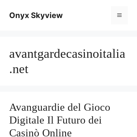
Skip
to
Onyx Skyview
Menu
content
avantgardecasinoitalia
.net
Avanguardie del Gioco
Digitale Il Futuro dei
Casinò Online