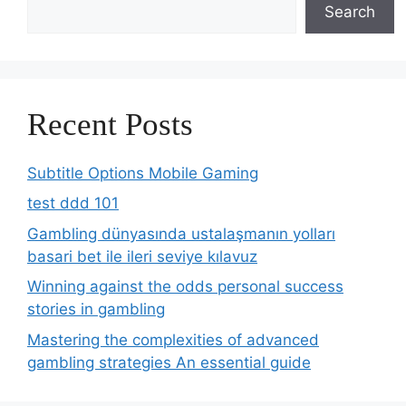
Search
Recent Posts
Subtitle Options Mobile Gaming
test ddd 101
Gambling dünyasında ustalaşmanın yolları
basari bet ile ileri seviye kılavuz
Winning against the odds personal success
stories in gambling
Mastering the complexities of advanced
gambling strategies An essential guide