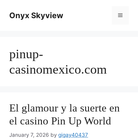
Skip
to
Onyx Skyview
Menu
content
pinup-
casinomexico.com
El glamour y la suerte en
el casino Pin Up World
January 7, 2026
by
gigay40437