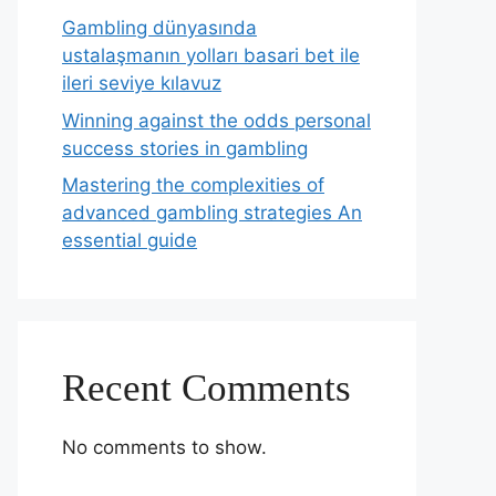
Gambling dünyasında
ustalaşmanın yolları basari bet ile
ileri seviye kılavuz
Winning against the odds personal
success stories in gambling
Mastering the complexities of
advanced gambling strategies An
essential guide
Recent Comments
No comments to show.