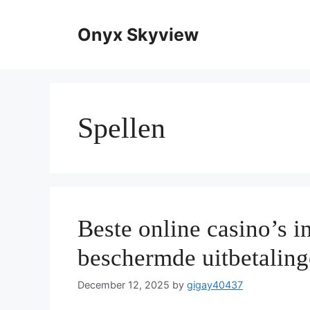
Skip
to
Onyx Skyview
content
Spellen
Beste online casino’s 
beschermde uitbetalin
December 12, 2025
by
gigay40437