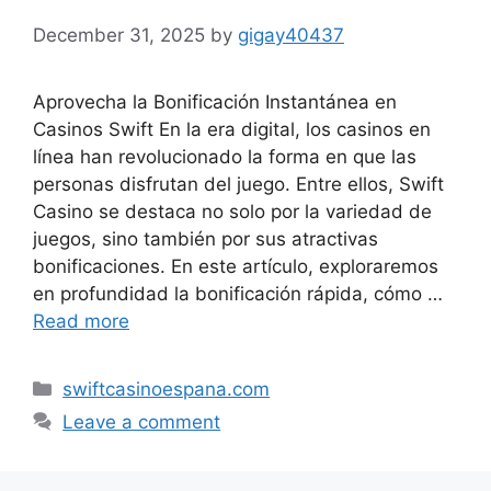
December 31, 2025
by
gigay40437
Aprovecha la Bonificación Instantánea en
Casinos Swift En la era digital, los casinos en
línea han revolucionado la forma en que las
personas disfrutan del juego. Entre ellos, Swift
Casino se destaca no solo por la variedad de
juegos, sino también por sus atractivas
bonificaciones. En este artículo, exploraremos
en profundidad la bonificación rápida, cómo …
Read more
Categories
swiftcasinoespana.com
Leave a comment