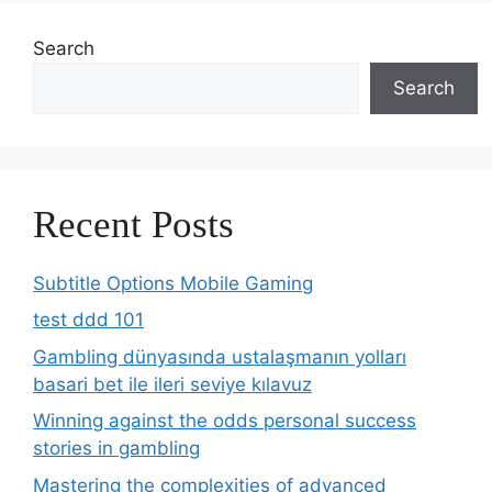
Search
Search
Recent Posts
Subtitle Options Mobile Gaming
test ddd 101
Gambling dünyasında ustalaşmanın yolları
basari bet ile ileri seviye kılavuz
Winning against the odds personal success
stories in gambling
Mastering the complexities of advanced