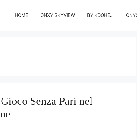
HOME
ONXY SKYVIEW
BY KOOHEJI
ONY
 Gioco Senza Pari nel
ine