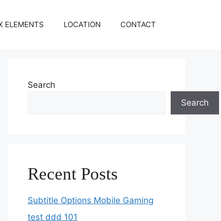
X ELEMENTS
LOCATION
CONTACT
Search
Search
Recent Posts
Subtitle Options Mobile Gaming
test ddd 101