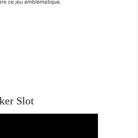
ière ce jeu emblématique.
ker Slot