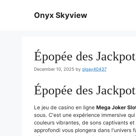
Skip
to
Onyx Skyview
content
Épopée des Jackpot
December 10, 2025
by
gigay40437
Épopée des Jackpot
Le jeu de casino en ligne
Mega Joker Slo
sous. C'est une expérience immersive qui
couleurs vibrantes, de sons captivants et
approfondi vous plongera dans l'univers 