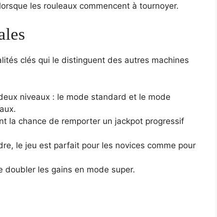
lorsque les rouleaux commencent à tournoyer.
ales
alités clés qui le distinguent des autres machines
 deux niveaux : le mode standard et le mode
aux.
nt la chance de remporter un jackpot progressif
re, le jeu est parfait pour les novices comme pour
e doubler les gains en mode super.