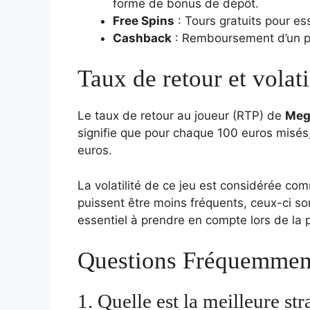
forme de bonus de dépôt.
Free Spins
: Tours gratuits pour es
Cashback
: Remboursement d’un po
Taux de retour et volati
Le taux de retour au joueur (RTP) de
Mega
signifie que pour chaque 100 euros misés
euros.
La volatilité de ce jeu est considérée com
puissent être moins fréquents, ceux-ci s
essentiel à prendre en compte lors de la p
Questions Fréquemmen
1. Quelle est la meilleure st