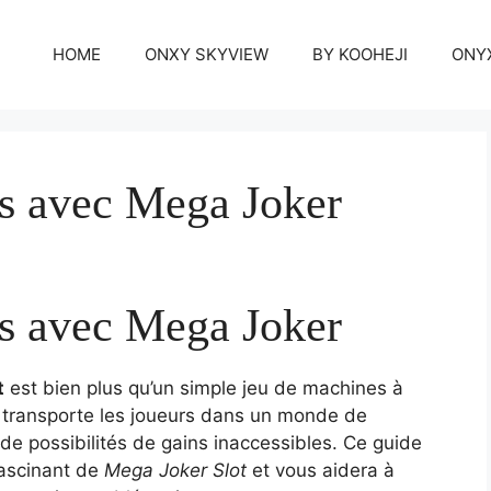
HOME
ONXY SKYVIEW
BY KOOHEJI
ONY
s avec Mega Joker
s avec Mega Joker
t
est bien plus qu’un simple jeu de machines à
 transporte les joueurs dans un monde de
 de possibilités de gains inaccessibles. Ce guide
fascinant de
Mega Joker Slot
et vous aidera à