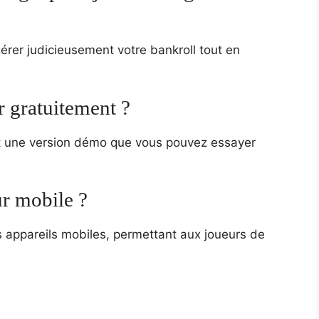
érer judicieusement votre bankroll tout en
r gratuitement ?
nt une version démo que vous pouvez essayer
ur mobile ?
s appareils mobiles, permettant aux joueurs de