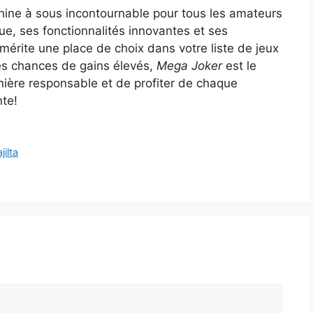
ine à sous incontournable pour tous les amateurs
ue, ses fonctionnalités innovantes et ses
u mérite une place de choix dans votre liste de jeux
des chances de gains élevés,
Mega Joker
est le
nière responsable et de profiter de chaque
te!
jilta