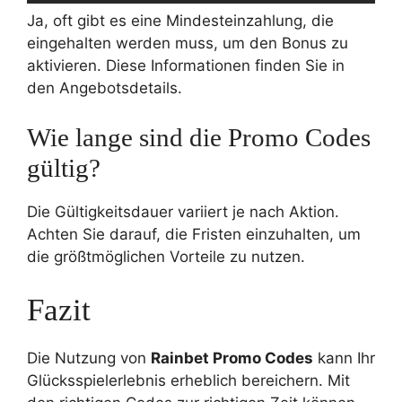
Ja, oft gibt es eine Mindesteinzahlung, die
eingehalten werden muss, um den Bonus zu
aktivieren. Diese Informationen finden Sie in
den Angebotsdetails.
Wie lange sind die Promo Codes
gültig?
Die Gültigkeitsdauer variiert je nach Aktion.
Achten Sie darauf, die Fristen einzuhalten, um
die größtmöglichen Vorteile zu nutzen.
Fazit
Die Nutzung von
Rainbet Promo Codes
kann Ihr
Glücksspielerlebnis erheblich bereichern. Mit