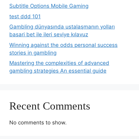
Subtitle Options Mobile Gaming
test ddd 101
Gambling dünyasında ustalaşmanın yolları
basari bet ile ileri seviye kılavuz
Winning against the odds personal success
stories in gambling
Mastering the complexities of advanced
gambling strategies An essential guide
Recent Comments
No comments to show.