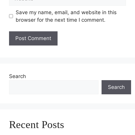
Save my name, email, and website in this
browser for the next time I comment.
Search
Search
Recent Posts