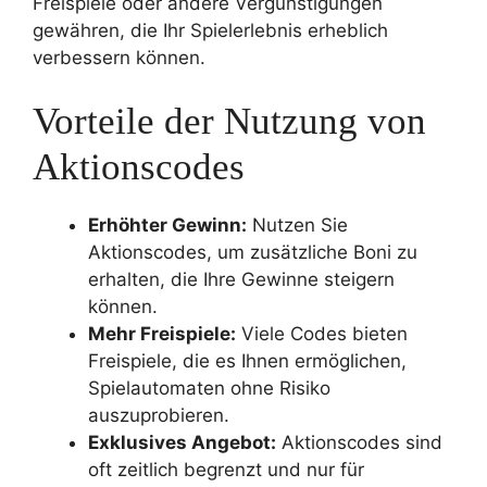
Freispiele oder andere Vergünstigungen
gewähren, die Ihr Spielerlebnis erheblich
verbessern können.
Vorteile der Nutzung von
Aktionscodes
Erhöhter Gewinn:
Nutzen Sie
Aktionscodes, um zusätzliche Boni zu
erhalten, die Ihre Gewinne steigern
können.
Mehr Freispiele:
Viele Codes bieten
Freispiele, die es Ihnen ermöglichen,
Spielautomaten ohne Risiko
auszuprobieren.
Exklusives Angebot:
Aktionscodes sind
oft zeitlich begrenzt und nur für