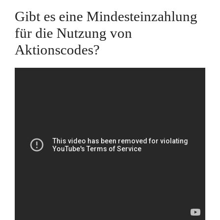
Gibt es eine Mindesteinzahlung
für die Nutzung von
Aktionscodes?