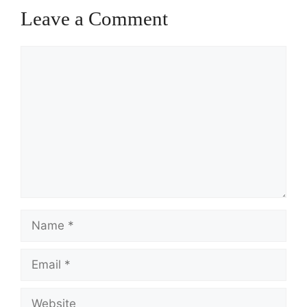
Leave a Comment
Comment
Name
Email
Website