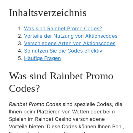
Inhaltsverzeichnis
Was sind Rainbet Promo Codes?
Vorteile der Nutzung von Aktionscodes
Verschiedene Arten von Aktionscodes
So nutzen Sie die Codes effektiv
Häufige Fragen
Was sind Rainbet Promo
Codes?
Rainbet Promo Codes
sind spezielle Codes, die
Ihnen beim Platzieren von Wetten oder beim
Spielen im Rainbet Casino verschiedene
Vorteile bieten. Diese Codes können Ihnen Boni,