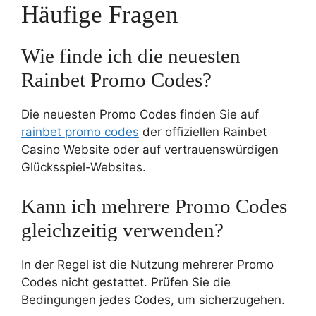
Häufige Fragen
Wie finde ich die neuesten
Rainbet Promo Codes?
Die neuesten Promo Codes finden Sie auf
rainbet promo codes
der offiziellen Rainbet
Casino Website oder auf vertrauenswürdigen
Glücksspiel-Websites.
Kann ich mehrere Promo Codes
gleichzeitig verwenden?
In der Regel ist die Nutzung mehrerer Promo
Codes nicht gestattet. Prüfen Sie die
Bedingungen jedes Codes, um sicherzugehen.