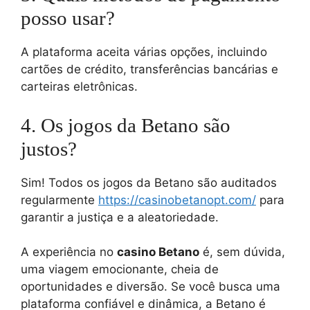
posso usar?
A plataforma aceita várias opções, incluindo
cartões de crédito, transferências bancárias e
carteiras eletrônicas.
4. Os jogos da Betano são
justos?
Sim! Todos os jogos da Betano são auditados
regularmente
https://casinobetanopt.com/
para
garantir a justiça e a aleatoriedade.
A experiência no
casino Betano
é, sem dúvida,
uma viagem emocionante, cheia de
oportunidades e diversão. Se você busca uma
plataforma confiável e dinâmica, a Betano é