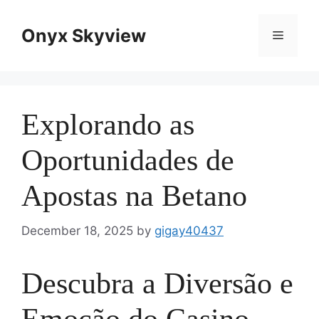
Skip
to
Onyx Skyview
Menu
content
Explorando as
Oportunidades de
Apostas na Betano
December 18, 2025
by
gigay40437
Descubra a Diversão e
Emoção do Casino