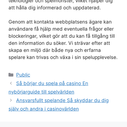
teknologier och spelmönster, vilket hjälper dig
att hålla dig informerad och uppdaterad.
Genom att kontakta webbplatsens ägare kan
användare få hjälp med eventuella frågor eller
blockeringar, vilket gör att du kan få tillgång till
den information du söker. Vi strävar efter att
skapa en miljö där både nya och erfarna
spelare kan trivas och växa i sin spelupplevelse.
Categories
Public
Så börjar du spela på casino En
nybörjarguide till spelvärlden
Ansvarsfullt spelande Så skyddar du dig
själv och andra i casinovärlden