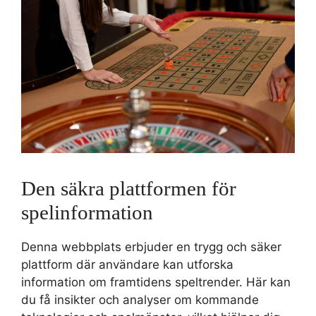
Den säkra plattformen för
spelinformation
Denna webbplats erbjuder en trygg och säker
plattform där användare kan utforska
information om framtidens speltrender. Här kan
du få insikter och analyser om kommande