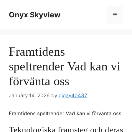
Skip
to
Onyx Skyview
Menu
content
Framtidens
speltrender Vad kan vi
förvänta oss
January 14, 2026
by
gigay40437
Framtidens speltrender Vad kan vi förvänta oss
Teknologiska framsteg och deras