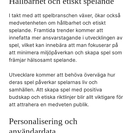
Hållbarhet och etiskt spelande
I takt med att spelbranschen växer, ökar också
medvetenheten om hållbarhet och etiskt
spelande. Framtida trender kommer att
innefatta mer ansvarstagande i utvecklingen av
spel, vilket kan innebära att man fokuserar på
att minimera miljöpåverkan och skapa spel som
främjar hälsosamt spelande.
Utvecklare kommer att behöva överväga hur
deras spel påverkar spelarnas liv och
samhällen. Att skapa spel med positiva
budskap och etiska riktlinjer blir allt viktigare för
att attrahera en medveten publik.
Personalisering och
användardata