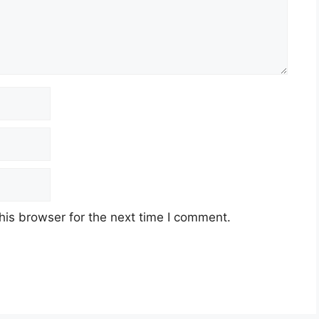
his browser for the next time I comment.