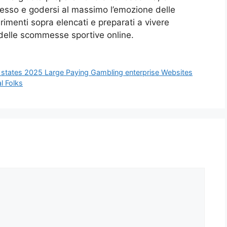
cesso e godersi al massimo l’emozione delle
imenti sopra elencati e preparati a vivere
delle scommesse sportive online.
d states 2025 Large Paying Gambling enterprise Websites
l Folks