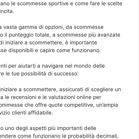
no le scommesse sportive e come fare le scelte
incita.
na vasta gamma di opzioni, da scommesse
a o il punteggio totale, a scommesse più avanzate
a di iniziare a scommettere, è importante
esse disponibili e capire come funzionano.
nti per aiutarti a navigare nel mondo delle
le tue possibilità di successo:
iniziare a scommettere, assicurati di scegliere un
a le recensioni e le valutazioni online per
scommesse che offre quote competitive, un’ampia
io clienti affidabile.
no uno degli aspetti più importanti delle
ndere come funzionano le probabilità decimali,