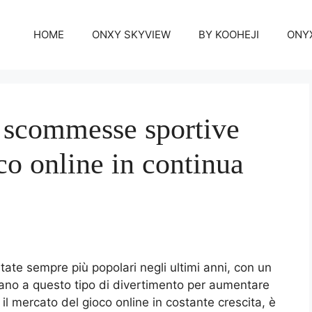
HOME
ONXY SKYVIEW
BY KOOHEJI
ONY
 scommesse sportive
co online in continua
te sempre più popolari negli ultimi anni, con un
dano a questo tipo di divertimento per aumentare
 il mercato del gioco online in costante crescita, è