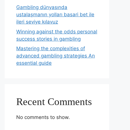
Gambling dünyasında
ustalaşmanın yolları basari bet ile
ileri seviye kılavuz
Winning against the odds personal
success stories in gambling
Mastering the complexities of
advanced gambling strategies An
essential guide
Recent Comments
No comments to show.