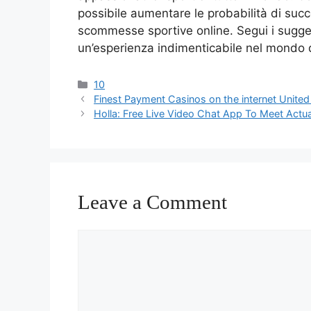
possibile aumentare le probabilità di suc
scommesse sportive online. Segui i sugger
un’esperienza indimenticabile nel mondo 
Categories
10
Finest Payment Casinos on the internet Unite
Holla: Free Live Video Chat App To Meet Actua
Leave a Comment
Comment