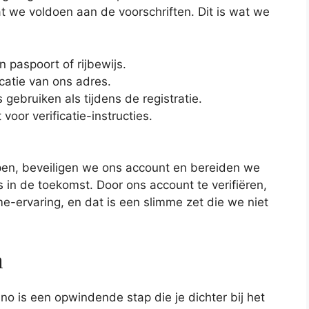
at we voldoen aan de voorschriften. Dit is wat we
n paspoort of rijbewijs.
icatie van ons adres.
ebruiken als tijdens de registratie.
voor verificatie-instructies.
en, beveiligen we ons account en bereiden we
 in de toekomst. Door ons account te verifiëren,
e-ervaring, en dat is een slimme zet die we niet
n
ino is een opwindende stap die je dichter bij het