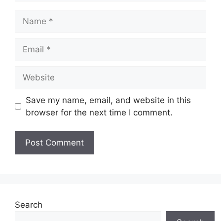
Name
Email
Website
Save my name, email, and website in this
browser for the next time I comment.
Search