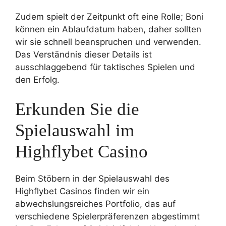
Zudem spielt der Zeitpunkt oft eine Rolle; Boni
können ein Ablaufdatum haben, daher sollten
wir sie schnell beanspruchen und verwenden.
Das Verständnis dieser Details ist
ausschlaggebend für taktisches Spielen und
den Erfolg.
Erkunden Sie die
Spielauswahl im
Highflybet Casino
Beim Stöbern in der Spielauswahl des
Highflybet Casinos finden wir ein
abwechslungsreiches Portfolio, das auf
verschiedene Spielerpräferenzen abgestimmt