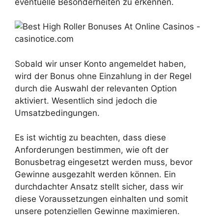
eventuelle Besonderheiten zu erkennen.
Sobald wir unser Konto angemeldet haben,
wird der Bonus ohne Einzahlung in der Regel
durch die Auswahl der relevanten Option
aktiviert. Wesentlich sind jedoch die
Umsatzbedingungen.
Es ist wichtig zu beachten, dass diese
Anforderungen bestimmen, wie oft der
Bonusbetrag eingesetzt werden muss, bevor
Gewinne ausgezahlt werden können. Ein
durchdachter Ansatz stellt sicher, dass wir
diese Voraussetzungen einhalten und somit
unsere potenziellen Gewinne maximieren.