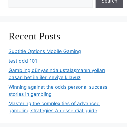
Search
Recent Posts
Subtitle Options Mobile Gaming
test ddd 101
Gambling dünyasında ustalaşmanın yolları
basari bet ile ileri seviye kılavuz
Winning against the odds personal success
stories in gambling
Mastering the complexities of advanced
gambling strategies An essential guide