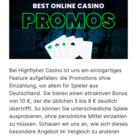
Bei Highflybet Casino ist uns ein einzigartiges
Feature aufgefallen: die Promotions ohne
Einzahlung, vor allem für Spieler aus
Deutschland. Sie bieten einen attraktiven Bonus
von 10 €, der die üblichen 5 bis 8 € deutlich
übertrifft. So können Sie unterschiedliche Spiele
ausprobieren, ohne persönliche Mittel einzahlen
zu müssen. Schauen wir uns an, wie sich dieses
besondere Angebot im Vergleich zu anderen