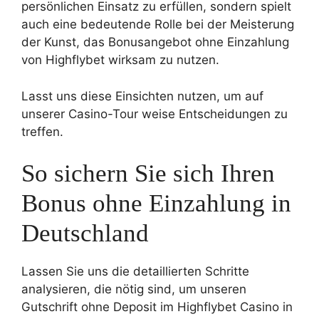
persönlichen Einsatz zu erfüllen, sondern spielt
auch eine bedeutende Rolle bei der Meisterung
der Kunst, das Bonusangebot ohne Einzahlung
von Highflybet wirksam zu nutzen.
Lasst uns diese Einsichten nutzen, um auf
unserer Casino-Tour weise Entscheidungen zu
treffen.
So sichern Sie sich Ihren
Bonus ohne Einzahlung in
Deutschland
Lassen Sie uns die detaillierten Schritte
analysieren, die nötig sind, um unseren
Gutschrift ohne Deposit im Highflybet Casino in