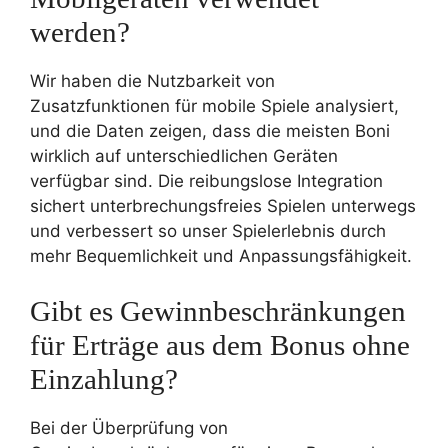
werden?
Wir haben die Nutzbarkeit von
Zusatzfunktionen für mobile Spiele analysiert,
und die Daten zeigen, dass die meisten Boni
wirklich auf unterschiedlichen Geräten
verfügbar sind. Die reibungslose Integration
sichert unterbrechungsfreies Spielen unterwegs
und verbessert so unser Spielerlebnis durch
mehr Bequemlichkeit und Anpassungsfähigkeit.
Gibt es Gewinnbeschränkungen
für Erträge aus dem Bonus ohne
Einzahlung?
Bei der Überprüfung von