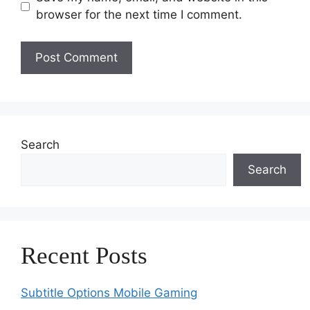
browser for the next time I comment.
Search
Search
Recent Posts
Subtitle Options Mobile Gaming