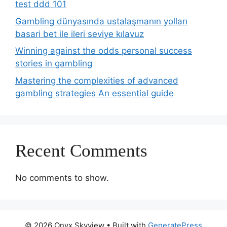
test ddd 101
Gambling dünyasında ustalaşmanın yolları
basari bet ile ileri seviye kılavuz
Winning against the odds personal success
stories in gambling
Mastering the complexities of advanced
gambling strategies An essential guide
Recent Comments
No comments to show.
© 2026 Onyx Skyview
• Built with
GeneratePress