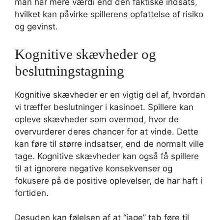
man har mere værdi end den faktiske indsats,
hvilket kan påvirke spillerens opfattelse af risiko
og gevinst.
Kognitive skævheder og
beslutningstagning
Kognitive skævheder er en vigtig del af, hvordan
vi træffer beslutninger i kasinoet. Spillere kan
opleve skævheder som overmod, hvor de
overvurderer deres chancer for at vinde. Dette
kan føre til større indsatser, end de normalt ville
tage. Kognitive skævheder kan også få spillere
til at ignorere negative konsekvenser og
fokusere på de positive oplevelser, de har haft i
fortiden.
Desuden kan følelsen af at “jage” tab føre til