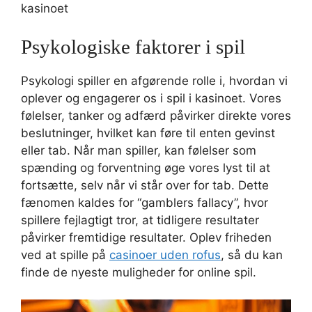
kasinoet
Psykologiske faktorer i spil
Psykologi spiller en afgørende rolle i, hvordan vi
oplever og engagerer os i spil i kasinoet. Vores
følelser, tanker og adfærd påvirker direkte vores
beslutninger, hvilket kan føre til enten gevinst
eller tab. Når man spiller, kan følelser som
spænding og forventning øge vores lyst til at
fortsætte, selv når vi står over for tab. Dette
fænomen kaldes for “gamblers fallacy”, hvor
spillere fejlagtigt tror, at tidligere resultater
påvirker fremtidige resultater. Oplev friheden
ved at spille på
casinoer uden rofus
, så du kan
finde de nyeste muligheder for online spil.