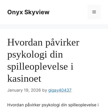
Skip
to
Onyx Skyview
Menu
content
Hvordan påvirker
psykologi din
spilleoplevelse i
kasinoet
January 19, 2026
by
gigay40437
Hvordan påvirker psykologi din spilleoplevelse i