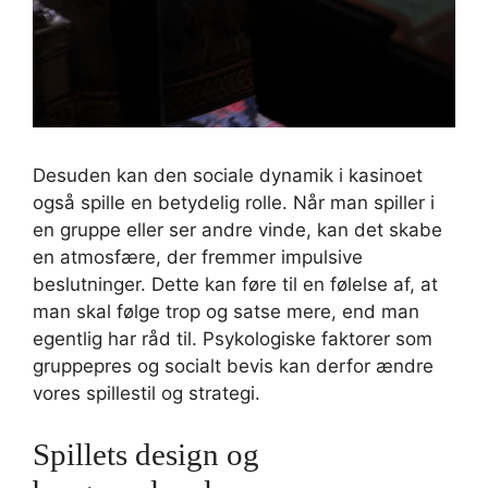
Desuden kan den sociale dynamik i kasinoet
også spille en betydelig rolle. Når man spiller i
en gruppe eller ser andre vinde, kan det skabe
en atmosfære, der fremmer impulsive
beslutninger. Dette kan føre til en følelse af, at
man skal følge trop og satse mere, end man
egentlig har råd til. Psykologiske faktorer som
gruppepres og socialt bevis kan derfor ændre
vores spillestil og strategi.
Spillets design og