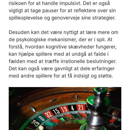
risikoen for at handle impulsivt. Det er også
vigtigt at tage pauser for at reflektere over sin
spilleoplevelse og genoverveje sine strategier.
Desuden kan det være nyttigt at lære mere om
de psykologiske mekanismer, der er i spil. At
forstå, hvordan kognitive skævheder fungerer,
kan hjælpe spillere med at undgå at falde i
fælden med at træffe irrationelle beslutninger.
Det kan også være gavnligt at dele erfaringer
med andre spillere for at få indsigt og støtte.