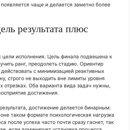
появляется чаще и делается заметно более
ель результата плюс
с цели исполнения. Цель финала подвешена к
лучить ранг, преодолеть стадию. Ориентир
у: действовать с минимизацией реактивных
ну, строго не выходить вне лимиты уровня
х отрезках. Оба варианта вида задач нужны,
 восприятие достижения.
 результата, достижение делается бинарным:
 фоне таком формате психологическая нагрузка
а после успеха часто почти сразу гаснет, так
чае, если доминирует установка процесса,