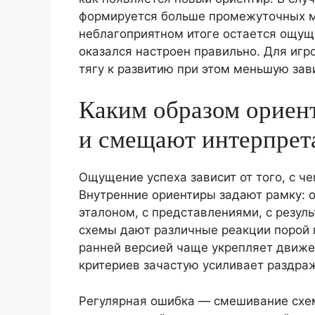
формируется больше промежуточных м
неблагоприятном итоге остается ощуще
оказался настроен правильно. Для игр
тягу к развитию при этом меньшую зави
Каким образом ориен
и смещают интерпре
Ощущение успеха зависит от того, с ч
Внутренние ориентиры задают рамку: 
эталоном, с представлениями, с резул
схемы дают различные реакции порой п
ранней версией чаще укрепляет движе
критериев зачастую усиливает раздра
Регулярная ошибка — смешивание схем