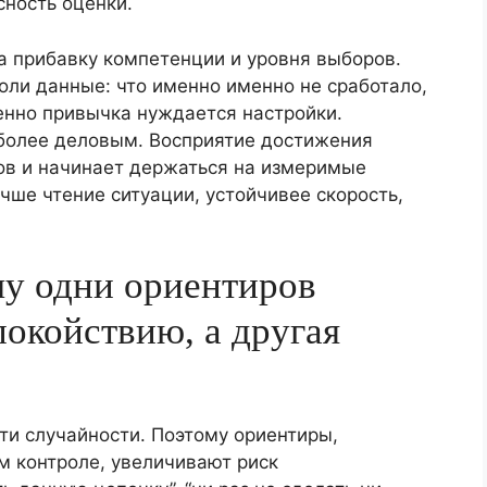
сность оценки.
а прибавку компетенции и уровня выборов.
оли данные: что именно именно не сработало,
енно привычка нуждается настройки.
 более деловым. Восприятие достижения
дов и начинает держаться на измеримые
чше чтение ситуации, устойчивее скорость,
му одни ориентиров
покойствию, а другая
ти случайности. Поэтому ориентиры,
 контроле, увеличивают риск