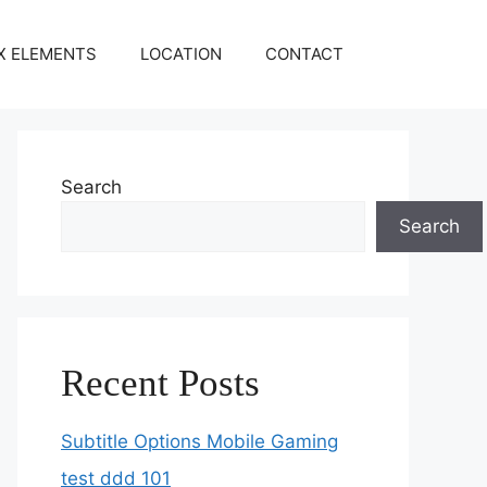
X ELEMENTS
LOCATION
CONTACT
Search
Search
Recent Posts
Subtitle Options Mobile Gaming
test ddd 101