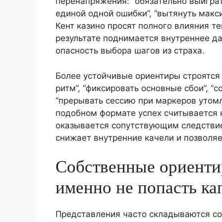
перенапряжения: “обязательно выиграть
единой одной ошибки”, “вытянуть макс
Кент казино просят полного влияния те
результате поднимается внутреннее да
опасность выбора шагов из страха.
Более устойчивые ориентиры строятся 
ритм”, “фиксировать основные сбои”, “с
“прерывать сессию при маркеров утомл
подобном формате успех считывается к
оказывается сопутствующим следствие
снижает внутренние качели и позволяе
Собственные ориентир
именно не попасть к
Представления часто складываются со