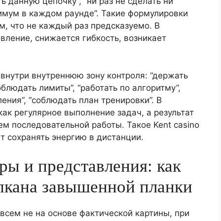
 данную цепочку”, “ни раз не сделать ни
имум в каждом раунде”. Такие формулировки
м, что не каждый раз предсказуемо. В
вление, снижается гибкость, возникает
внутри внутреннюю зону контроля: “держать
облюдать лимиты”, “работать по алгоритму”,
ения”, “соблюдать план тренировки”. В
ак регулярное выполнение задач, а результат
м последовательной работы. Такое Kent casino
т сохранять энергию в дистанции.
ы и представления: как
апкана завышенной планки
всем не на основе фактической картины, при