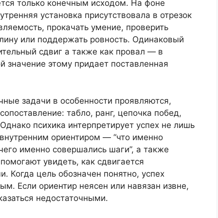
ется только конечным исходом. На фоне
нутренняя установка присутствовала в отрезок
авляемость, прокачать умение, проверить
лину или поддержать ровность. Одинаковый
ительный сдвиг а также как провал — в
ой значение этому придает поставленная
чные задачи в особенности проявляются,
сопоставление: табло, ранг, цепочка побед,
 Однако психика интерпретирует успех не лишь
с внутренним ориентиром — “что именно
чего именно совершались шаги”, а также
помогают увидеть, как сдвигается
и. Когда цель обозначен понятно, успех
м. Если ориентир неясен или навязан извне,
казаться недостаточными.