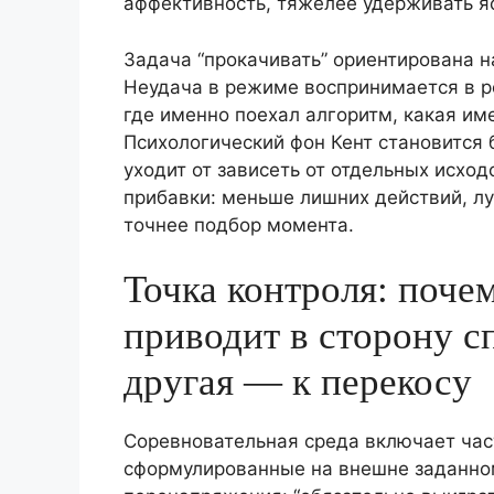
аффективность, тяжелее удерживать я
Задача “прокачивать” ориентирована н
Неудача в режиме воспринимается в р
где именно поехал алгоритм, какая им
Психологический фон Кент становится
уходит от зависеть от отдельных исхо
прибавки: меньше лишних действий, лу
точнее подбор момента.
Точка контроля: поче
приводит в сторону с
другая — к перекосу
Соревновательная среда включает час
сформулированные на внешне заданном