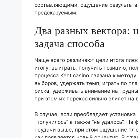
составляющими, ощущение результата 
предсказуемым.
Два разных вектора: ц
задача способа
Чаще всего различают цели итога плю
итогу: выиграть, получить позицию, по
процесса Kent casino связана к метод
выборов, удержать темп, играть по пла
риска, удерживать внимание на трудны
при этом их перекос сильно влияет на
В случае, если преобладает установка
“получилось” а также “не удалось”. На
неудачи выше, при этом ощущение плюс
как появляется новый ориентир. В слу