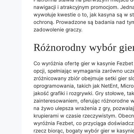
nawigacji i atrakcyjnym promocjom. Jed
wywołuje kwestie o to, jak kasyna są w
ochroną. Prowadzone są badania nad tym
zadowolenie graczy.
Różnorodny wybór gier
Co wyróżnia ofertę gier w kasynie Fezbet
opcji, spełniając wymagania zarówno uczes
zróżnicowany zbiór obejmuje setki gier 
oprogramowania, takich jak NetEnt, Micr
jakość grafiki i rozgrywki. Gry stołowe, t
zainteresowaniem, oferując różnorodne we
na żywo ulepsza wrażenia z gry, pozwal
krupierami w czasie rzeczywistym. Obecno
wyróżnia Fezbet, co przyciąga doświadcz
rzecz biorąc, bogaty wybór gier w kasyn