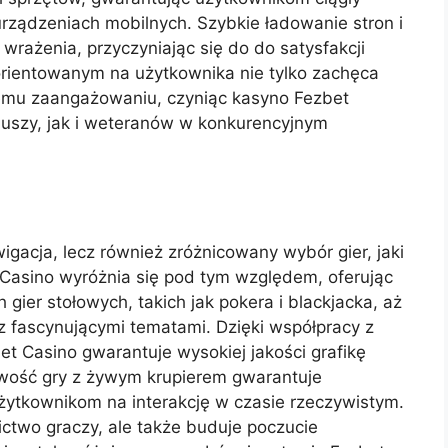
urządzeniach mobilnych. Szybkie ładowanie stron i
wrażenia, przyczyniając się do do satysfakcji
zorientowanym na użytkownika nie tylko zachęca
zemu zaangażowaniu, czyniąc kasyno Fezbet
uszy, jak i weteranów w konkurencyjnym
igacja, lecz również zróżnicowany wybór gier, jaki
Casino wyróżnia się pod tym względem, oferując
h gier stołowych, takich jak pokera i blackjacka, aż
 fascynującymi tematami. Dzięki współpracy z
t Casino gwarantuje wysokiej jakości grafikę
wość gry z żywym krupierem gwarantuje
ytkownikom na interakcję w czasie rzeczywistym.
ictwo graczy, ale także buduje poczucie