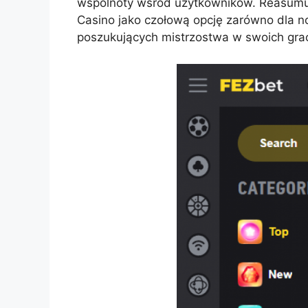
wspólnoty wśród użytkowników. Reasumuj
Casino jako czołową opcję zarówno dla n
poszukujących mistrzostwa w swoich gra