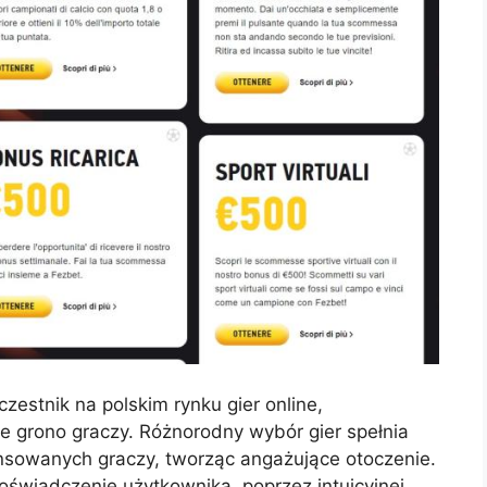
zestnik na polskim rynku gier online,
ie grono graczy. Różnorodny wybór gier spełnia
ansowanych graczy, tworząc angażujące otoczenie.
oświadczenie użytkownika, poprzez intuicyjnej