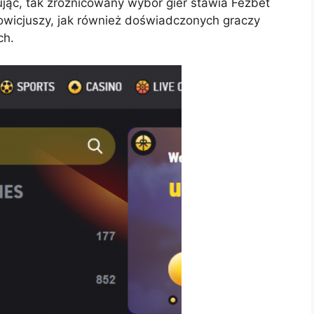
ąc, tak zróżnicowany wybór gier stawia Fezbet
owicjuszy, jak również doświadczonych graczy
ch.