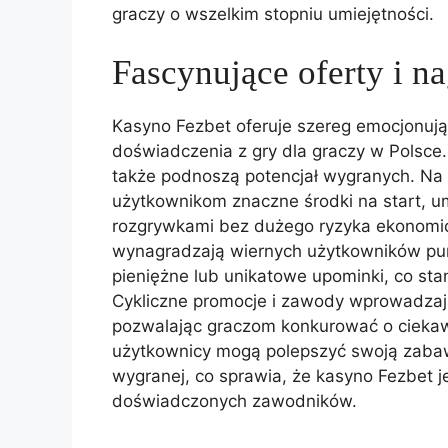
graczy o wszelkim stopniu umiejętności.
Fascynujące oferty i n
Kasyno Fezbet oferuje szereg emocjonując
doświadczenia z gry dla graczy w Polsce.
także podnoszą potencjał wygranych. Na 
użytkownikom znaczne środki na start, u
rozgrywkami bez dużego ryzyka ekonomi
wynagradzają wiernych użytkowników pu
pieniężne lub unikatowe upominki, co sta
Cykliczne promocje i zawody wprowadzaj
pozwalając graczom konkurować o ciekaw
użytkownicy mogą polepszyć swoją zaba
wygranej, co sprawia, że kasyno Fezbet j
doświadczonych zawodników.