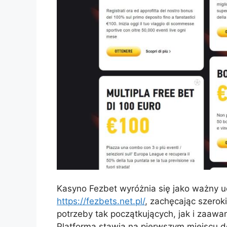
Kasyno Fezbet wyróżnia się jako ważny uc
https://fezbets.net.pl/
, zachęcając szerok
potrzeby tak początkujących, jak i zaaw
Platforma stawia na pierwszym miejscu d