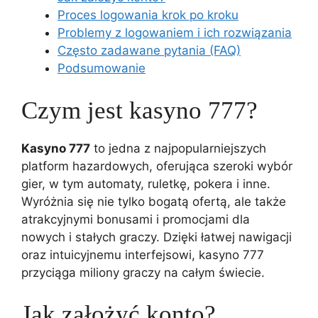
Proces logowania krok po kroku
Problemy z logowaniem i ich rozwiązania
Często zadawane pytania (FAQ)
Podsumowanie
Czym jest kasyno 777?
Kasyno 777
to jedna z najpopularniejszych
platform hazardowych, oferująca szeroki wybór
gier, w tym automaty, ruletkę, pokera i inne.
Wyróżnia się nie tylko bogatą ofertą, ale także
atrakcyjnymi bonusami i promocjami dla
nowych i stałych graczy. Dzięki łatwej nawigacji
oraz intuicyjnemu interfejsowi, kasyno 777
przyciąga miliony graczy na całym świecie.
Jak założyć konto?