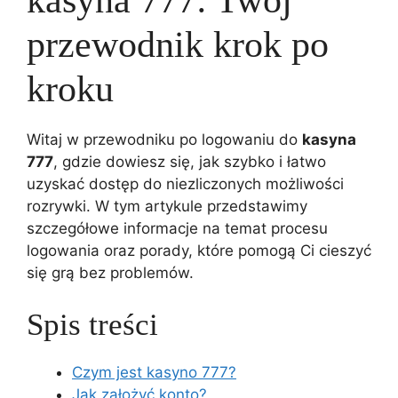
przewodnik krok po
kroku
Witaj w przewodniku po logowaniu do
kasyna
777
, gdzie dowiesz się, jak szybko i łatwo
uzyskać dostęp do niezliczonych możliwości
rozrywki. W tym artykule przedstawimy
szczegółowe informacje na temat procesu
logowania oraz porady, które pomogą Ci cieszyć
się grą bez problemów.
Spis treści
Czym jest kasyno 777?
Jak założyć konto?