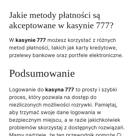
Jakie metody płatności są
akceptowane w kasynie 777?
W
kasynie 777
możesz korzystać z różnych
metod płatności, takich jak karty kredytowe,
przelewy bankowe oraz portfele elektroniczne.
Podsumowanie
Logowanie do
kasyna 777
to prosty i szybki
proces, który pozwala na dostęp do
niezliczonych możliwości rozrywki. Pamiętaj,
aby trzymać swoje dane logowania w
bezpiecznym miejscu, a w razie jakichkolwiek
problemów skorzystaj z dostępnych rozwiązań.
Mamy nadzieję, że ten przewodnik pomoże Ci