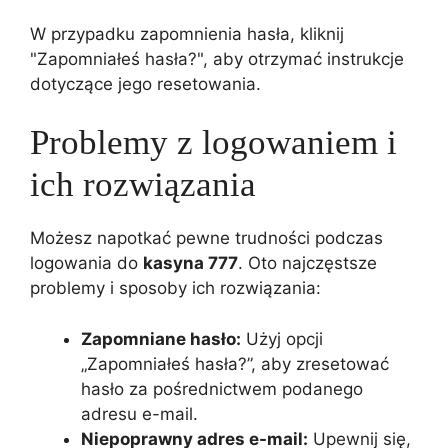
W przypadku zapomnienia hasła, kliknij
"Zapomniałeś hasła?", aby otrzymać instrukcje
dotyczące jego resetowania.
Problemy z logowaniem i
ich rozwiązania
Możesz napotkać pewne trudności podczas
logowania do
kasyna 777
. Oto najczęstsze
problemy i sposoby ich rozwiązania:
Zapomniane hasło:
Użyj opcji
„Zapomniałeś hasła?”, aby zresetować
hasło za pośrednictwem podanego
adresu e-mail.
Niepoprawny adres e-mail:
Upewnij się,