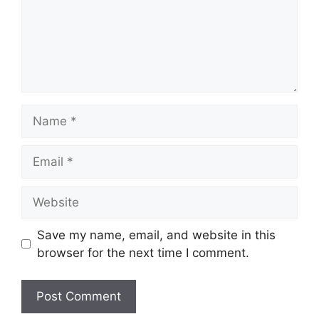
Name
Email
Website
Save my name, email, and website in this
browser for the next time I comment.