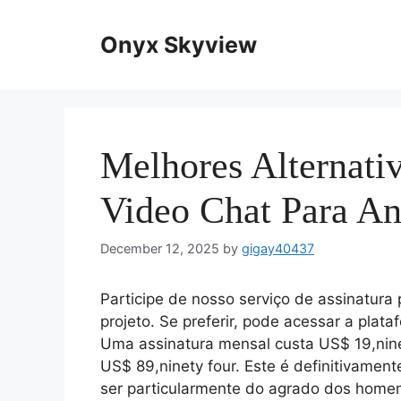
Skip
to
Onyx Skyview
content
Melhores Alternati
Video Chat Para An
December 12, 2025
by
gigay40437
Participe de nosso serviço de assinatura 
projeto. Se preferir, pode acessar a plata
Uma assinatura mensal custa US$ 19,nine
US$ 89,ninety four. Este é definitivamen
ser particularmente do agrado dos hom