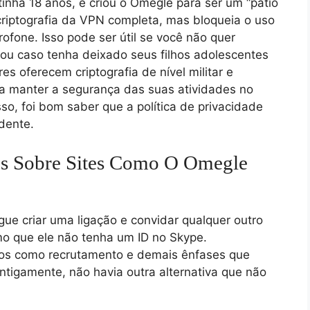
tinha 18 anos, e criou o Omegle para ser um “pátio
 criptografia da VPN completa, mas bloqueia o uso
fone. Isso pode ser útil se você não quer
 ou caso tenha deixado seus filhos adolescentes
s oferecem criptografia de nível militar e
a manter a segurança das suas atividades no
o, foi bom saber que a política de privacidade
dente.
tes Sobre Sites Como O Omegle
gue criar uma ligação e convidar qualquer outro
mo que ele não tenha um ID no Skype.
sos como recrutamento e demais ênfases que
tigamente, não havia outra alternativa que não