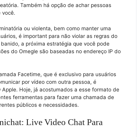
leatória. Também há opção de achar pessoas
 você.
riminatória ou violenta, bem como manter uma
ários, é important para não violar as regras do
e banido, a próxima estratégia que você pode
ições do Omegle são baseadas no endereço IP do
hamada Facetime, que é exclusivo para usuários
comunicar por vídeo com outra pessoa, é
D Apple. Hoje, já acostumados a esse formato de
entes ferramentas para fazer uma chamada de
rentes públicos e necessidades.
ichat: Live Video Chat Para