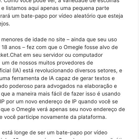
. Como você pode ver, a variedade de escolhas
 e listamos aqui apenas uma pequena parte
trará um bate-papo por vídeo aleatório que esteja
jos.
menores de idade no site – ainda que seu uso
 18 anos – fez com que o Omegle fosse alvo de
Rocket.Chat em seu servidor ou computador
u um de nossos muitos provedores de
icial (IA) está revolucionando diversos setores, e
uma ferramenta de IA capaz de gerar textos e
iado poderoso para advogados na elaboração e
i que a maneira mais fácil de fazer isso é usando
 IP por um novo endereço de IP quando você se
ca que o Omegle verá apenas seu novo endereço de
ue você participe novamente da plataforma.
 está longe de ser um bate-papo por vídeo