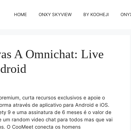
HOME
ONXY SKYVIEW
BY KOOHEJI
ONY
vas A Omnichat: Live
droid
premium, curta recursos exclusivos e apoie o
forma através de aplicativo para Android e iOS.
ty 9 e uma assinatura de 6 meses é o valor de
te um random video chat para todos mas que vai
ens. O CooMeet conecta os homens