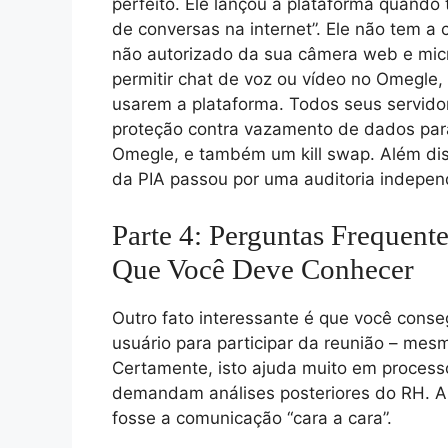
perfeito. Ele lançou a plataforma quando 
de conversas na internet”. Ele não tem a
não autorizado da sua câmera web e micro
permitir chat de voz ou vídeo no Omegle,
usarem a plataforma. Todos seus servidore
proteção contra vazamento de dados par
Omegle, e também um kill swap. Além diss
da PIA passou por uma auditoria indepen
Parte 4: Perguntas Frequen
Que Você Deve Conhecer
Outro fato interessante é que você conse
usuário para participar da reunião – mes
Certamente, isto ajuda muito em proces
demandam análises posteriores do RH. An
fosse a comunicação “cara a cara”.