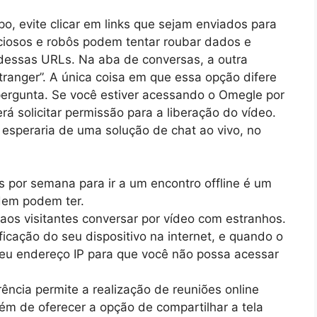
, evite clicar em links que sejam enviados para
ciosos e robôs podem tentar roubar dados e
dessas URLs. Na aba de conversas, a outra
ranger”. A única coisa em que essa opção difere
ergunta. Se você estiver acessando o Omegle por
 solicitar permissão para a liberação do vídeo.
esperaria de uma solução de chat ao vivo, no
 por semana para ir a um encontro offline é um
dem podem ter.
 aos visitantes conversar por vídeo com estranhos.
cação do seu dispositivo na internet, e quando o
 seu endereço IP para que você não possa acessar
ncia permite a realização de reuniões online
ém de oferecer a opção de compartilhar a tela