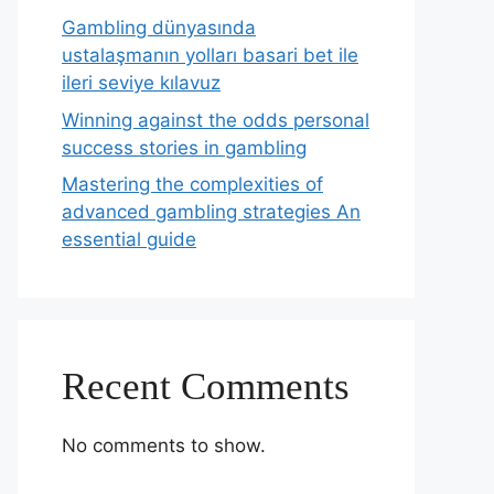
Gambling dünyasında
ustalaşmanın yolları basari bet ile
ileri seviye kılavuz
Winning against the odds personal
success stories in gambling
Mastering the complexities of
advanced gambling strategies An
essential guide
Recent Comments
No comments to show.