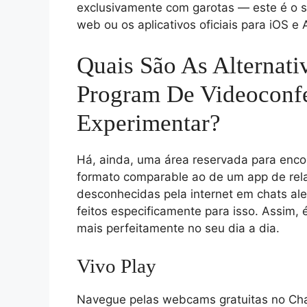
exclusivamente com garotas — este é o se
web ou os aplicativos oficiais para iOS e
Quais São As Alternati
Program De Videoconf
Experimentar?
Há, ainda, uma área reservada para enc
formato comparable ao de um app de re
desconhecidas pela internet em chats ale
feitos especificamente para isso. Assim, 
mais perfeitamente no seu dia a dia.
Vivo Play
Navegue pelas webcams gratuitas no Cha