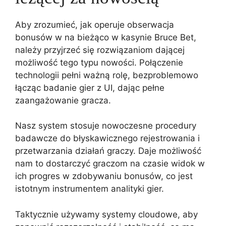
Aby zrozumieć, jak operuje obserwacja
bonusów w na bieżąco w kasynie Bruce Bet,
należy przyjrzeć się rozwiązaniom dającej
możliwość tego typu nowości. Połączenie
technologii pełni ważną rolę, bezproblemowo
łącząc badanie gier z UI, dając pełne
zaangażowanie gracza.
Nasz system stosuje nowoczesne procedury
badawcze do błyskawicznego rejestrowania i
przetwarzania działań graczy. Daje możliwość
nam to dostarczyć graczom na czasie widok w
ich progres w zdobywaniu bonusów, co jest
istotnym instrumentem analityki gier.
Taktycznie używamy systemy cloudowe, aby