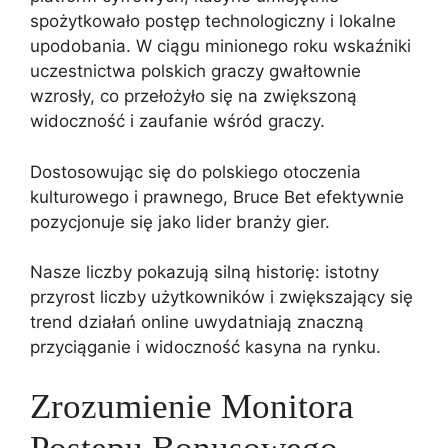
spożytkowało postęp technologiczny i lokalne
upodobania. W ciągu minionego roku wskaźniki
uczestnictwa polskich graczy gwałtownie
wzrosły, co przełożyło się na zwiększoną
widoczność i zaufanie wśród graczy.
Dostosowując się do polskiego otoczenia
kulturowego i prawnego, Bruce Bet efektywnie
pozycjonuje się jako lider branży gier.
Nasze liczby pokazują silną historię: istotny
przyrost liczby użytkowników i zwiększający się
trend działań online uwydatniają znaczną
przyciąganie i widoczność kasyna na rynku.
Zrozumienie Monitora