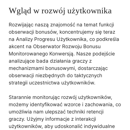
Wgląd w rozwój użytkownika
Rozwijając naszą znajomość na temat funkcji
obserwacji bonusów, koncentrujemy się teraz
na Analizy Progresu Użytkownika, co podkreśla
akcent na Obserwator Rozwoju Bonusu
Monitorowanego Konwersją. Nasze podejście
analizujące bada działania graczy z
mechanizmami bonusowymi, dostarczając
obserwacji niezbędnych do taktycznych
strategii uczestnictwa użytkowników.
Starannie monitorując rozwój użytkowników,
możemy identyfikować wzorce i zachowania, co
umożliwia nam ulepszać techniki retencji
graczy. Użyjmy informacje z interakcji
użytkowników, aby udoskonalić indywidualne