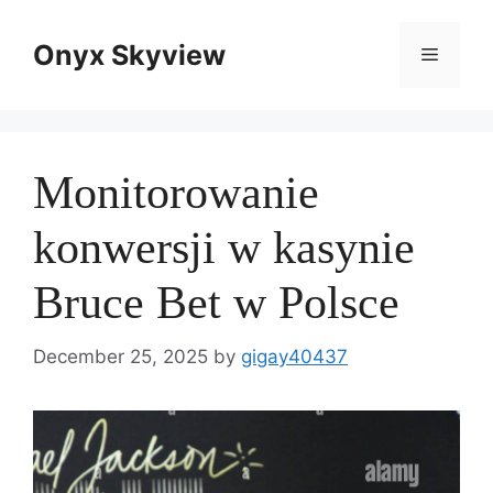
Skip
to
Onyx Skyview
Menu
content
Monitorowanie
konwersji w kasynie
Bruce Bet w Polsce
December 25, 2025
by
gigay40437