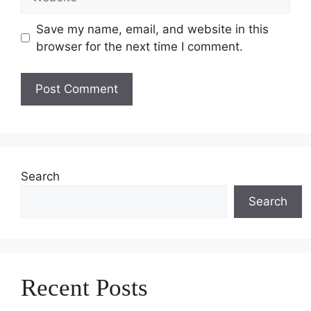
Save my name, email, and website in this
browser for the next time I comment.
Search
Search
Recent Posts