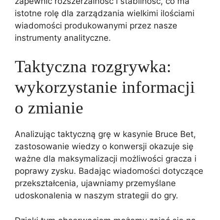
zapewnić rozszerzalność i stabilność, co ma
istotne rolę dla zarządzania wielkimi ilościami
wiadomości produkowanymi przez nasze
instrumenty analityczne.
Taktyczna rozgrywka:
wykorzystanie informacji
o zmianie
Analizując taktyczną grę w kasynie Bruce Bet,
zastosowanie wiedzy o konwersji okazuje się
ważne dla maksymalizacji możliwości gracza i
poprawy zysku. Badając wiadomości dotyczące
przekształcenia, ujawniamy przemyślane
udoskonalenia w naszym strategii do gry.