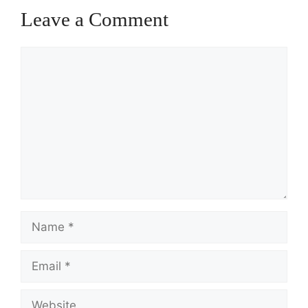
Leave a Comment
Comment
Name
Email
Website