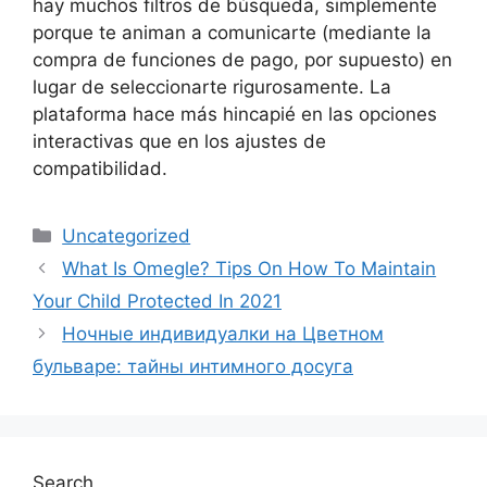
hay muchos filtros de búsqueda, simplemente
porque te animan a comunicarte (mediante la
compra de funciones de pago, por supuesto) en
lugar de seleccionarte rigurosamente. La
plataforma hace más hincapié en las opciones
interactivas que en los ajustes de
compatibilidad.
Categories
Uncategorized
What Is Omegle? Tips On How To Maintain
Your Child Protected In 2021
Ночные индивидуалки на Цветном
бульваре: тайны интимного досуга
Search