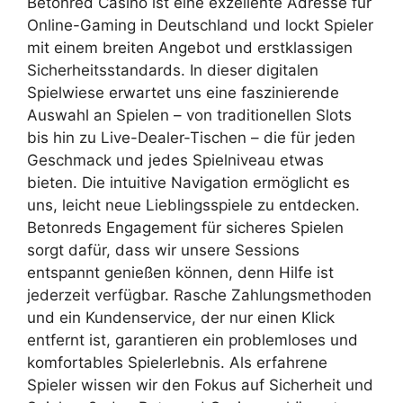
Betonred Casino ist eine exzellente Adresse für
Online-Gaming in Deutschland und lockt Spieler
mit einem breiten Angebot und erstklassigen
Sicherheitsstandards. In dieser digitalen
Spielwiese erwartet uns eine faszinierende
Auswahl an Spielen – von traditionellen Slots
bis hin zu Live-Dealer-Tischen – die für jeden
Geschmack und jedes Spielniveau etwas
bieten. Die intuitive Navigation ermöglicht es
uns, leicht neue Lieblingsspiele zu entdecken.
Betonreds Engagement für sicheres Spielen
sorgt dafür, dass wir unsere Sessions
entspannt genießen können, denn Hilfe ist
jederzeit verfügbar. Rasche Zahlungsmethoden
und ein Kundenservice, der nur einen Klick
entfernt ist, garantieren ein problemloses und
komfortables Spielerlebnis. Als erfahrene
Spieler wissen wir den Fokus auf Sicherheit und