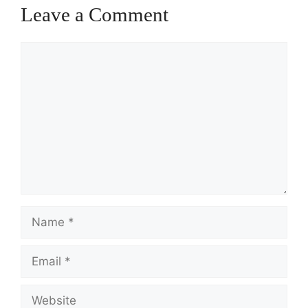
Leave a Comment
Comment
Name
Email
Website