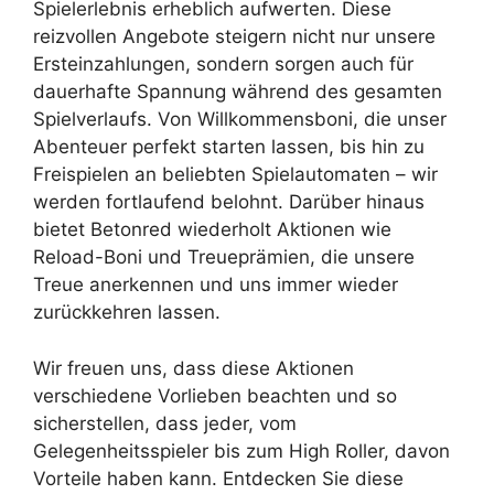
Spielerlebnis erheblich aufwerten. Diese
reizvollen Angebote steigern nicht nur unsere
Ersteinzahlungen, sondern sorgen auch für
dauerhafte Spannung während des gesamten
Spielverlaufs. Von Willkommensboni, die unser
Abenteuer perfekt starten lassen, bis hin zu
Freispielen an beliebten Spielautomaten – wir
werden fortlaufend belohnt. Darüber hinaus
bietet Betonred wiederholt Aktionen wie
Reload-Boni und Treueprämien, die unsere
Treue anerkennen und uns immer wieder
zurückkehren lassen.
Wir freuen uns, dass diese Aktionen
verschiedene Vorlieben beachten und so
sicherstellen, dass jeder, vom
Gelegenheitsspieler bis zum High Roller, davon
Vorteile haben kann. Entdecken Sie diese