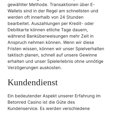
gewählter Methode. Transaktionen über E-
Wallets sind in der Regel am schnellsten und
werden oft innerhalb von 24 Stunden
bearbeitet. Auszahlungen per Kredit- oder
Debitkarte können etliche Tage dauern,
während Banküberweisungen mehr Zeit in
Anspruch nehmen können. Wenn wir diese
Fristen wissen, können wir unser Spielverhalten
taktisch planen, schnell auf unsere Gewinne
erhalten und unser Spielerlebnis ohne unnötige
Verzögerungen auskosten.
Kundendienst
Ein bedeutender Aspekt unserer Erfahrung im
Betonred Casino ist die Güte des
Kundenservice. Es werden verschiedene