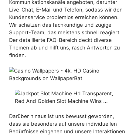
Kommunikationskanäle angeboten, darunter
Live-Chat, E-Mail und Telefon, sodass wir den
Kundenservice problemlos erreichen können.
Wir schätzen das fachkundige und zügige
Support-Team, das meistens schnell reagiert.
Der detaillierte FAQ-Bereich deckt diverse
Themen ab und hilft uns, rasch Antworten zu
finden.
Darüber hinaus ist uns bewusst geworden,
dass sie besonders auf unsere individuellen
Bedürfnisse eingehen und unsere Interaktionen