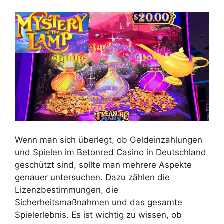
Wenn man sich überlegt, ob Geldeinzahlungen
und Spielen im Betonred Casino in Deutschland
geschützt sind, sollte man mehrere Aspekte
genauer untersuchen. Dazu zählen die
Lizenzbestimmungen, die
Sicherheitsmaßnahmen und das gesamte
Spielerlebnis. Es ist wichtig zu wissen, ob