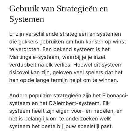
Gebruik van Strategieën en
Systemen
Er zijn verschillende strategieën en systemen
die gokkers gebruiken om hun kansen op winst
te vergroten. Een bekend systeem is het
Martingale-systeem, waarbij je je inzet
verdubbelt na elk verlies. Hoewel dit systeem
risicovol kan zijn, geloven veel spelers dat het
hen op de lange termijn helpt om te winnen.
Andere populaire strategieën zijn het Fibonacci-
systeem en het D’Alembert-systeem. Elk
systeem heeft zijn eigen voor- en nadelen, en
het is belangrijk om te onderzoeken welk
systeem het beste bij jouw speelstijl past.