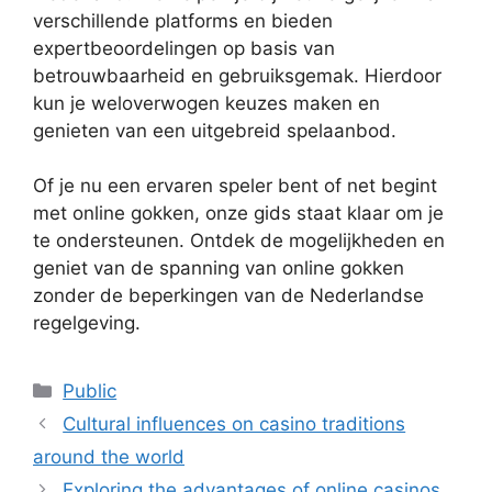
verschillende platforms en bieden
expertbeoordelingen op basis van
betrouwbaarheid en gebruiksgemak. Hierdoor
kun je weloverwogen keuzes maken en
genieten van een uitgebreid spelaanbod.
Of je nu een ervaren speler bent of net begint
met online gokken, onze gids staat klaar om je
te ondersteunen. Ontdek de mogelijkheden en
geniet van de spanning van online gokken
zonder de beperkingen van de Nederlandse
regelgeving.
Categories
Public
Cultural influences on casino traditions
around the world
Exploring the advantages of online casinos