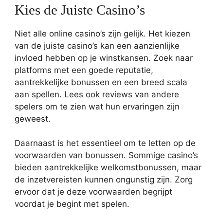
Kies de Juiste Casino’s
Niet alle online casino’s zijn gelijk. Het kiezen
van de juiste casino’s kan een aanzienlijke
invloed hebben op je winstkansen. Zoek naar
platforms met een goede reputatie,
aantrekkelijke bonussen en een breed scala
aan spellen. Lees ook reviews van andere
spelers om te zien wat hun ervaringen zijn
geweest.
Daarnaast is het essentieel om te letten op de
voorwaarden van bonussen. Sommige casino’s
bieden aantrekkelijke welkomstbonussen, maar
de inzetvereisten kunnen ongunstig zijn. Zorg
ervoor dat je deze voorwaarden begrijpt
voordat je begint met spelen.