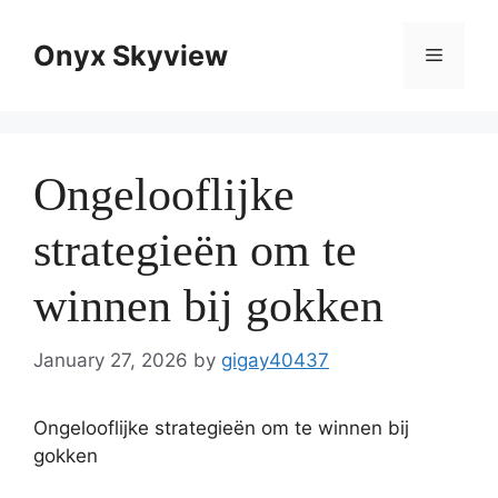
Skip
to
Onyx Skyview
Menu
content
Ongelooflijke
strategieën om te
winnen bij gokken
January 27, 2026
by
gigay40437
Ongelooflijke strategieën om te winnen bij
gokken