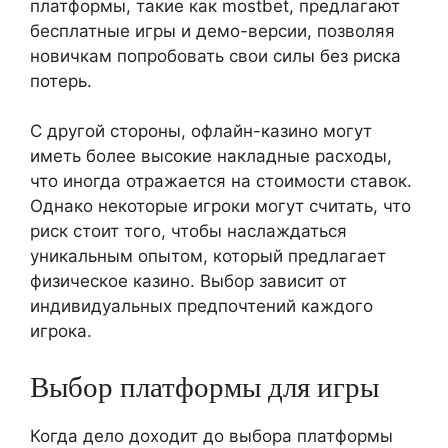
платформы, такие как mostbet, предлагают
бесплатные игры и демо-версии, позволяя
новичкам попробовать свои силы без риска
потерь.
С другой стороны, офлайн-казино могут
иметь более высокие накладные расходы,
что иногда отражается на стоимости ставок.
Однако некоторые игроки могут считать, что
риск стоит того, чтобы наслаждаться
уникальным опытом, который предлагает
физическое казино. Выбор зависит от
индивидуальных предпочтений каждого
игрока.
Выбор платформы для игры
Когда дело доходит до выбора платформы