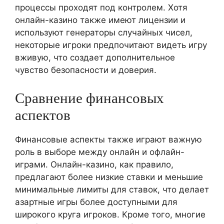
процессы проходят под контролем. Хотя
онлайн-казино также имеют лицензии и
используют генераторы случайных чисел,
некоторые игроки предпочитают видеть игру
вживую, что создает дополнительное
чувство безопасности и доверия.
Сравнение финансовых
аспектов
Финансовые аспекты также играют важную
роль в выборе между онлайн и офлайн-
играми. Онлайн-казино, как правило,
предлагают более низкие ставки и меньшие
минимальные лимиты для ставок, что делает
азартные игры более доступными для
широкого круга игроков. Кроме того, многие