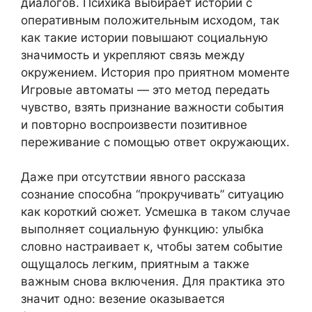
диалогов. Психика выбирает истории с
оперативным положительным исходом, так
как такие истории повышают социальную
значимость и укрепляют связь между
окружением. История про приятном моменте
Игровые автоматы — это метод передать
чувство, взять признание важности события
и повторно воспроизвести позитивное
переживание с помощью ответ окружающих.
Даже при отсутствии явного рассказа
сознание способна “прокручивать” ситуацию
как короткий сюжет. Усмешка в таком случае
выполняет социальную функцию: улыбка
словно настраивает к, чтобы затем событие
ощущалось легким, приятным а также
важным снова включения. Для практика это
значит одно: везение оказывается