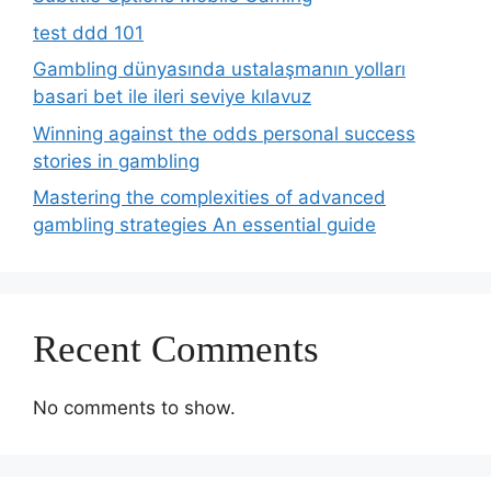
test ddd 101
Gambling dünyasında ustalaşmanın yolları
basari bet ile ileri seviye kılavuz
Winning against the odds personal success
stories in gambling
Mastering the complexities of advanced
gambling strategies An essential guide
Recent Comments
No comments to show.