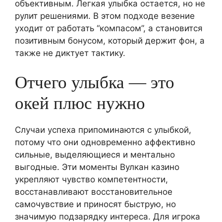
объективным. Легкая улыбка остается, но не
рулит решениями. В этом подходе везение
уходит от работать “компасом”, а становится
позитивным бонусом, который держит фон, а
также не диктует тактику.
Отчего улыбка — это
окей плюс нужно
Случаи успеха припоминаются с улыбкой,
потому что они одновременно аффективно
сильные, выделяющиеся и ментально
выгодные. Эти моменты Вулкан казино
укрепляют чувство компетентности,
восстанавливают восстановительное
самочувствие и приносят быструю, но
значимую подзарядку интереса. Для игрока