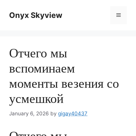
Skip
to
Onyx Skyview
Menu
content
Отчего мы
вспоминаем
моменты везения со
усмешкой
January 6, 2026
by
gigay40437
Отчего мы