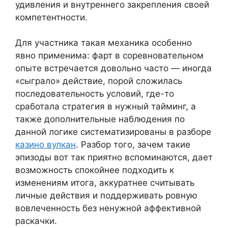
удивления и внутреннего закрепления своей
компетентности.
Для участника такая механика особенно
явно применима: фарт в соревновательном
опыте встречается довольно часто — иногда
«сыграло» действие, порой сложилась
последовательность условий, где-то
сработала стратегия в нужный тайминг, а
также дополнительные наблюдения по
данной логике систематизированы в разборе
казино вулкан
. Разбор того, зачем такие
эпизоды вот так приятно вспоминаются, дает
возможность спокойнее подходить к
изменениям итога, аккуратнее считывать
личные действия и поддерживать ровную
вовлеченность без ненужной аффективной
раскачки.