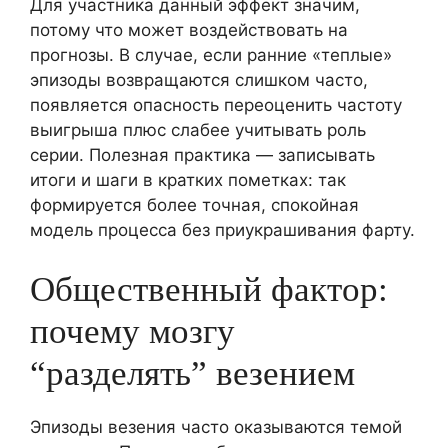
Для участника данный эффект значим,
потому что может воздействовать на
прогнозы. В случае, если ранние «теплые»
эпизоды возвращаются слишком часто,
появляется опасность переоценить частоту
выигрыша плюс слабее учитывать роль
серии. Полезная практика — записывать
итоги и шаги в кратких пометках: так
формируется более точная, спокойная
модель процесса без приукрашивания фарту.
Общественный фактор:
почему мозгу
“разделять” везением
Эпизоды везения часто оказываются темой