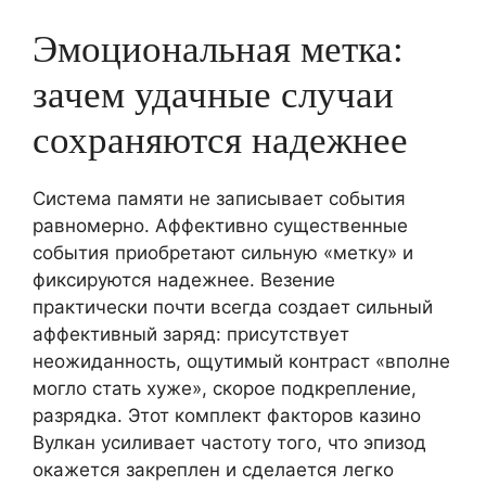
Эмоциональная метка:
зачем удачные случаи
сохраняются надежнее
Система памяти не записывает события
равномерно. Аффективно существенные
события приобретают сильную «метку» и
фиксируются надежнее. Везение
практически почти всегда создает сильный
аффективный заряд: присутствует
неожиданность, ощутимый контраст «вполне
могло стать хуже», скорое подкрепление,
разрядка. Этот комплект факторов казино
Вулкан усиливает частоту того, что эпизод
окажется закреплен и сделается легко