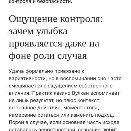
контроля и безопасности.
Ощущение контроля:
зачем улыбка
проявляется даже на
фоне роли случая
Удача формально привязано к
вариативности, но в воспоминании оно часто
смешивается с ощущением собственного
влияния. Практик казино Вулкан вспоминает
не лишь результат, но плюс контекст:
выбранное действие, момент стопа,
намерение остаться или изменить подход.
Порой в случае, если основная часть исхода
оставалась вероятностной, сознание любит