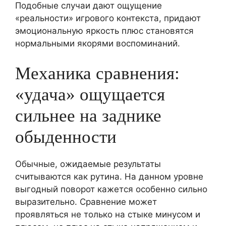
Подобные случаи дают ощущение
«реальности» игрового контекста, придают
эмоциональную яркость плюс становятся
нормальными якорями воспоминаний.
Механика сравнения:
«удача» ощущается
сильнее на заднике
обыденности
Обычные, ожидаемые результаты
считываются как рутина. На данном уровне
выгодный поворот кажется особенно сильно
выразительно. Сравнение может
проявляться не только на стыке минусом и