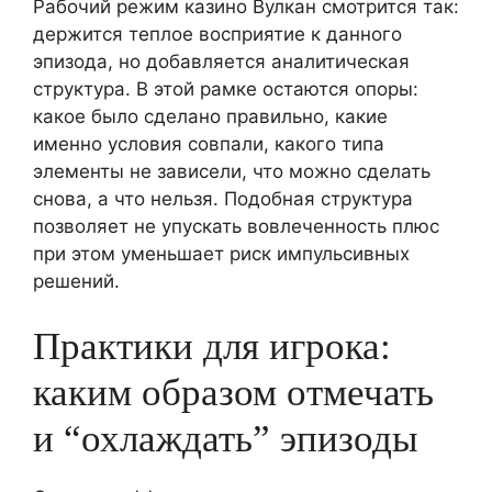
Рабочий режим казино Вулкан смотрится так:
держится теплое восприятие к данного
эпизода, но добавляется аналитическая
структура. В этой рамке остаются опоры:
какое было сделано правильно, какие
именно условия совпали, какого типа
элементы не зависели, что можно сделать
снова, а что нельзя. Подобная структура
позволяет не упускать вовлеченность плюс
при этом уменьшает риск импульсивных
решений.
Практики для игрока:
каким образом отмечать
и “охлаждать” эпизоды