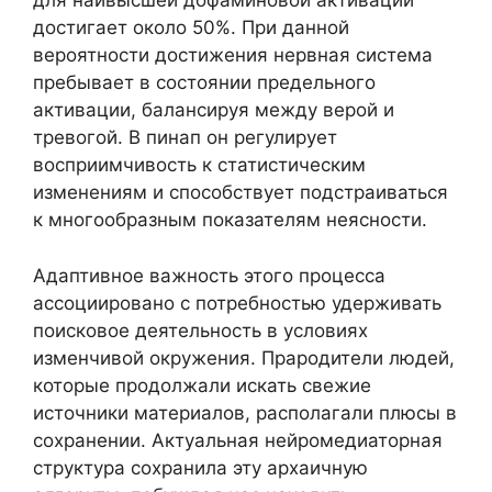
для наивысшей дофаминовой активации
достигает около 50%. При данной
вероятности достижения нервная система
пребывает в состоянии предельного
активации, балансируя между верой и
тревогой. В пинап он регулирует
восприимчивость к статистическим
изменениям и способствует подстраиваться
к многообразным показателям неясности.
Адаптивное важность этого процесса
ассоциировано с потребностью удерживать
поисковое деятельность в условиях
изменчивой окружения. Прародители людей,
которые продолжали искать свежие
источники материалов, располагали плюсы в
сохранении. Актуальная нейромедиаторная
структура сохранила эту архаичную