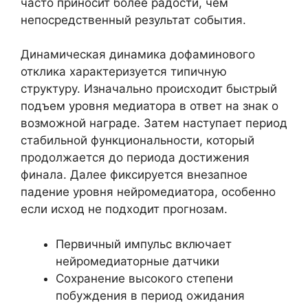
часто приносит более радости, чем
непосредственный результат события.
Динамическая динамика дофаминового
отклика характеризуется типичную
структуру. Изначально происходит быстрый
подъем уровня медиатора в ответ на знак о
возможной награде. Затем наступает период
стабильной функциональности, который
продолжается до периода достижения
финала. Далее фиксируется внезапное
падение уровня нейромедиатора, особенно
если исход не подходит прогнозам.
Первичный импульс включает
нейромедиаторные датчики
Сохранение высокого степени
побуждения в период ожидания