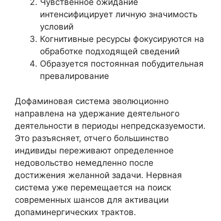
Чувственное ожидание
интенсифицирует личную значимость
условий
Когнитивные ресурсы фокусируются на
обработке подходящей сведений
Образуется постоянная побудительная
превалирование
Дофаминовая система эволюционно
направлена на удержание деятельного
деятельности в периоды непредсказуемости.
Это разъясняет, отчего большинство
индивиды переживают определенное
недовольство немедленно после
достижения желанной задачи. Нервная
система уже перемещается на поиск
современных шансов для активации
допаминергических трактов.