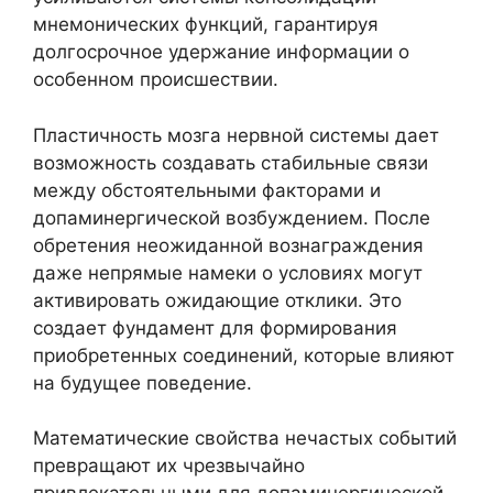
мнемонических функций, гарантируя
долгосрочное удержание информации о
особенном происшествии.
Пластичность мозга нервной системы дает
возможность создавать стабильные связи
между обстоятельными факторами и
допаминергической возбуждением. После
обретения неожиданной вознаграждения
даже непрямые намеки о условиях могут
активировать ожидающие отклики. Это
создает фундамент для формирования
приобретенных соединений, которые влияют
на будущее поведение.
Математические свойства нечастых событий
превращают их чрезвычайно