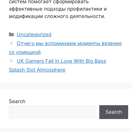
систем помогает сформировать
эффективные подходы профилактики и
модификации сложного деятельности.
Categories
Uncategorized
Отчего мы вспоминаем моменты везения
со усмешкой
UK Gamers Fall in Love With Big Bass
Splash Slot Atmosphere
Search
Search