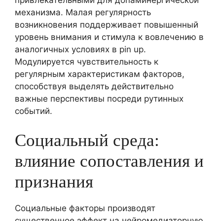
привлекательными для допаминергической
механизма. Малая регулярность
возникновения поддерживает повышенный
уровень внимания и стимула к вовлечению в
аналогичных условиях в pin up.
Модулируется чувствительность к
регулярным характеристикам факторов,
способствуя выделять действительно
важные перспективы посреди рутинных
событий.
Социальный среда:
влияние сопоставления и
признания
Социальные факторы производят
существенное эффект на нейромедиаторную