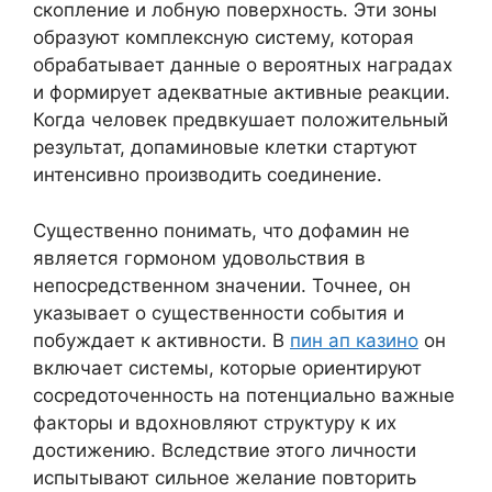
скопление и лобную поверхность. Эти зоны
образуют комплексную систему, которая
обрабатывает данные о вероятных наградах
и формирует адекватные активные реакции.
Когда человек предвкушает положительный
результат, допаминовые клетки стартуют
интенсивно производить соединение.
Существенно понимать, что дофамин не
является гормоном удовольствия в
непосредственном значении. Точнее, он
указывает о существенности события и
побуждает к активности. В
пин ап казино
он
включает системы, которые ориентируют
сосредоточенность на потенциально важные
факторы и вдохновляют структуру к их
достижению. Вследствие этого личности
испытывают сильное желание повторить