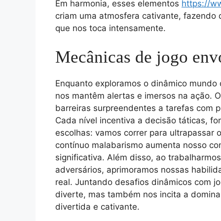
Em harmonia, esses elementos
https://
criam uma atmosfera cativante, fazendo 
que nos toca intensamente.
Mecânicas de jogo env
Enquanto exploramos o dinâmico mundo d
nos mantêm alertas e imersos na ação. 
barreiras surpreendentes a tarefas com
Cada nível incentiva a decisão táticas, 
escolhas: vamos correr para ultrapassar 
contínuo malabarismo aumenta nosso con
significativa. Além disso, ao trabalharm
adversários, aprimoramos nossas habilid
real. Juntando desafios dinâmicos com j
diverte, mas também nos incita a domin
divertida e cativante.