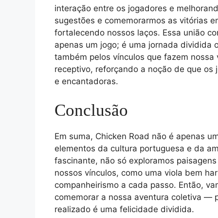
interação entre os jogadores e melhoran
sugestões e comemorarmos as vitórias em 
fortalecendo nossos laços. Essa união 
apenas um jogo; é uma jornada dividida 
também pelos vínculos que fazem nossa 
receptivo, reforçando a noção de que os
e encantadoras.
Conclusão
Em suma, Chicken Road não é apenas um 
elementos da cultura portuguesa e da a
fascinante, não só exploramos paisagen
nossos vínculos, como uma viola bem har
companheirismo a cada passo. Então, vamos
comemorar a nossa aventura coletiva — 
realizado é uma felicidade dividida.