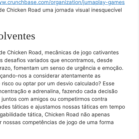
www.crunchbase.com/organization/jumaplay-games
de Chicken Road uma jornada visual inesquecível
olventes
e Chicken Road, mecânicas de jogo cativantes
Os desafios variados que encontramos, desde
 prazo, fomentam um senso de urgência e emoção.
forçando-nos a considerar atentamente as
o risco ou optar por um desvio calculado? Esse
centração e adrenalina, fazendo cada decisão
os juntos com amigos ou competirmos contra
ades táticas e ajustamos nossas táticas em tempo
ogabilidade tática, Chicken Road não apenas
ar nossas competências de jogo de uma forma