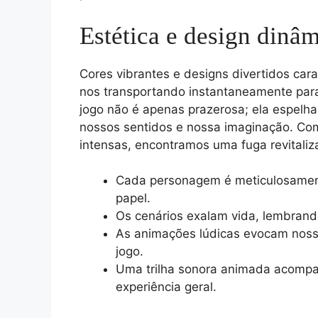
Estética e design dinâ
Cores vibrantes e designs divertidos car
nos transportando instantaneamente par
jogo não é apenas prazerosa; ela espelh
nossos sentidos e nossa imaginação. Com
intensas, encontramos uma fuga revitaliz
Cada personagem é meticulosamen
papel.
Os cenários exalam vida, lembrand
As animações lúdicas evocam noss
jogo.
Uma trilha sonora animada acompa
experiência geral.