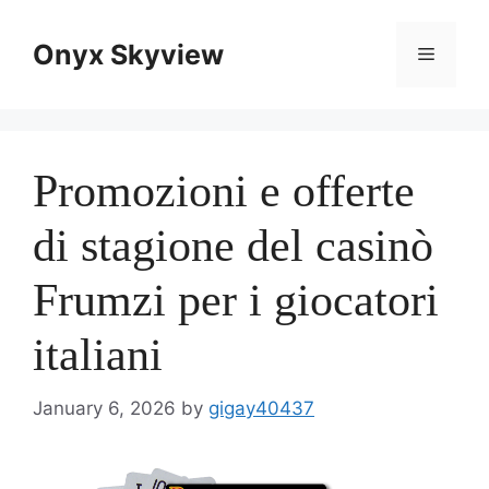
Skip
to
Onyx Skyview
Menu
content
Promozioni e offerte
di stagione del casinò
Frumzi per i giocatori
italiani
January 6, 2026
by
gigay40437