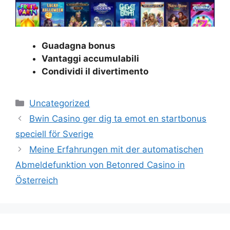
Guadagna bonus
Vantaggi accumulabili
Condividi il divertimento
Categories
Uncategorized
Bwin Casino ger dig ta emot en startbonus
speciell för Sverige
Meine Erfahrungen mit der automatischen
Abmeldefunktion von Betonred Casino in
Österreich