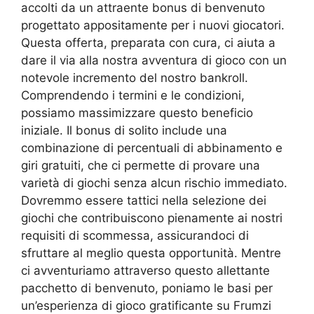
accolti da un attraente bonus di benvenuto
progettato appositamente per i nuovi giocatori.
Questa offerta, preparata con cura, ci aiuta a
dare il via alla nostra avventura di gioco con un
notevole incremento del nostro bankroll.
Comprendendo i termini e le condizioni,
possiamo massimizzare questo beneficio
iniziale. Il bonus di solito include una
combinazione di percentuali di abbinamento e
giri gratuiti, che ci permette di provare una
varietà di giochi senza alcun rischio immediato.
Dovremmo essere tattici nella selezione dei
giochi che contribuiscono pienamente ai nostri
requisiti di scommessa, assicurandoci di
sfruttare al meglio questa opportunità. Mentre
ci avventuriamo attraverso questo allettante
pacchetto di benvenuto, poniamo le basi per
un’esperienza di gioco gratificante su Frumzi