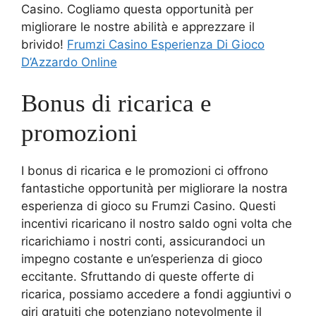
Casino. Cogliamo questa opportunità per
migliorare le nostre abilità e apprezzare il
brivido!
Frumzi Casino Esperienza Di Gioco
D’Azzardo Online
Bonus di ricarica e
promozioni
I bonus di ricarica e le promozioni ci offrono
fantastiche opportunità per migliorare la nostra
esperienza di gioco su Frumzi Casino. Questi
incentivi ricaricano il nostro saldo ogni volta che
ricarichiamo i nostri conti, assicurandoci un
impegno costante e un’esperienza di gioco
eccitante. Sfruttando di queste offerte di
ricarica, possiamo accedere a fondi aggiuntivi o
giri gratuiti che potenziano notevolmente il