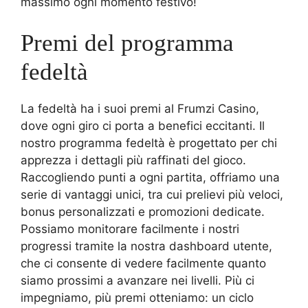
massimo ogni momento festivo!
Premi del programma
fedeltà
La fedeltà ha i suoi premi al Frumzi Casino,
dove ogni giro ci porta a benefici eccitanti. Il
nostro programma fedeltà è progettato per chi
apprezza i dettagli più raffinati del gioco.
Raccogliendo punti a ogni partita, offriamo una
serie di vantaggi unici, tra cui prelievi più veloci,
bonus personalizzati e promozioni dedicate.
Possiamo monitorare facilmente i nostri
progressi tramite la nostra dashboard utente,
che ci consente di vedere facilmente quanto
siamo prossimi a avanzare nei livelli. Più ci
impegniamo, più premi otteniamo: un ciclo