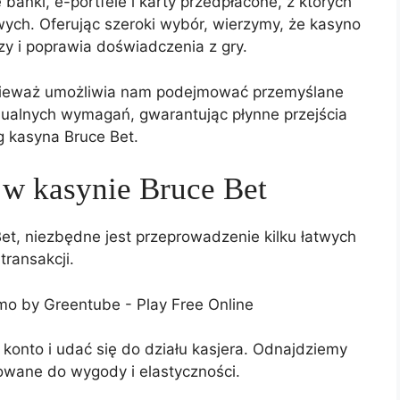
banki, e-portfele i karty przedpłacone, z których
wych. Oferując szeroki wybór, wierzymy, że kasyno
y i poprawia doświadczenia z gry.
ponieważ umożliwia nam podejmować przemyślane
alnych wymagań, gwarantując płynne przejścia
g kasyna Bruce Bet.
 w kasynie Bruce Bet
t, niezbędne jest przeprowadzenie kilku łatwych
transakcji.
konto i udać się do działu kasjera. Odnajdziemy
owane do wygody i elastyczności.