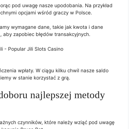
iorąc pod uwagę nasze upodobania. Na przykład
echnymi opcjami wśród graczy w Polsce.
amy wymagane dane, takie jak kwota i dane
e, aby zapobiec błędów transakcyjnych.
zenia wpłaty. W ciągu kilku chwil nasze saldo
iemy w stanie korzystać z grą.
oboru najlepszej metody
ważnych czynników, które należy wziąć pod uwagę