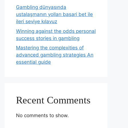
Gambling dünyasında
ustalaşmanın yolları basari bet ile
ileri seviye kılavuz
Winning against the odds personal
success stories in gambling
Mastering the complexities of
advanced gambling strategies An
essential guide
Recent Comments
No comments to show.