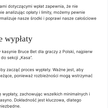
ami dotyczącymi wpłat zapewnia, że nie
e analizując opłaty i limity, możemy pewnie
malizuje nasze środki i poprawi nasze całościowe
e wypłaty
asynie Bruce Bet dla graczy z Polski, najpierw
do sekcji „Kasa”.
 aby zacząć proces wypłaty. Ważne jest, aby
bieżące, ponieważ rozbieżności mogą wstrzymać
 wypłaty, zachowując wszelkich minimalnych i
asyno. Dokładność jest kluczowa, dlatego
 niezbędne.