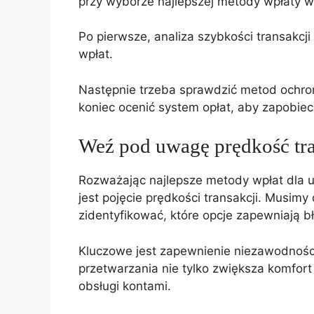
przy wyborze najlepszej metody wpłaty w
Po pierwsze, analiza szybkości transakc
wpłat.
Następnie trzeba sprawdzić metod ochro
koniec ocenić system opłat, aby zapobie
Weź pod uwagę prędkość tra
Rozważając najlepsze metody wpłat dla u
jest pojęcie prędkości transakcji. Musim
zidentyfikować, które opcje zapewniają 
Kluczowe jest zapewnienie niezawodności
przetwarzania nie tylko zwiększa komfor
obsługi kontami.