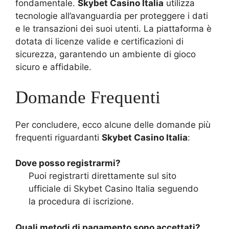
fondamentale.
Skybet Casino Italia
utilizza
tecnologie all’avanguardia per proteggere i dati
e le transazioni dei suoi utenti. La piattaforma è
dotata di licenze valide e certificazioni di
sicurezza, garantendo un ambiente di gioco
sicuro e affidabile.
Domande Frequenti
Per concludere, ecco alcune delle domande più
frequenti riguardanti
Skybet Casino Italia
:
Dove posso registrarmi?
Puoi registrarti direttamente sul sito
ufficiale di Skybet Casino Italia seguendo
la procedura di iscrizione.
Quali metodi di pagamento sono accettati?