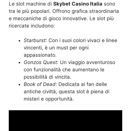
Le slot machine di
Skybet Casino Italia
sono
tra le più popolari. Offrono grafica straordinaria
e meccaniche di gioco innovative. Le slot più
ricercate includono:
Starburst
: Con i suoi colori vivaci e linee
vincenti, è un must per ogni
appassionato.
Gonzos Quest
: Un viaggio avventuroso
con funzionalità che aumentano le
possibilità di vincita.
Book of Dead
: Dedicata ai fan delle
antiche civiltà, questa slot è piena di
misteri e opportunità.