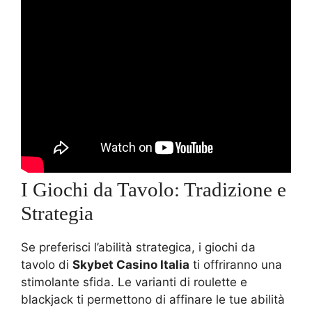
I Giochi da Tavolo: Tradizione e
Strategia
Se preferisci l’abilità strategica, i giochi da
tavolo di
Skybet Casino Italia
ti offriranno una
stimolante sfida. Le varianti di roulette e
blackjack ti permettono di affinare le tue abilità