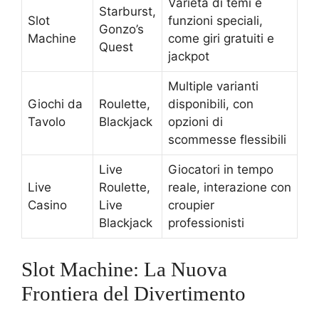
Varietà di temi e
Starburst,
Slot
funzioni speciali,
Gonzo’s
Machine
come giri gratuiti e
Quest
jackpot
Multiple varianti
Giochi da
Roulette,
disponibili, con
Tavolo
Blackjack
opzioni di
scommesse flessibili
Live
Giocatori in tempo
Live
Roulette,
reale, interazione con
Casino
Live
croupier
Blackjack
professionisti
Slot Machine: La Nuova
Frontiera del Divertimento