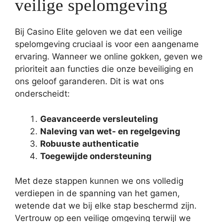
veilige spelomgeving
Bij Casino Elite geloven we dat een veilige
spelomgeving cruciaal is voor een aangename
ervaring. Wanneer we online gokken, geven we
prioriteit aan functies die onze beveiliging en
ons geloof garanderen. Dit is wat ons
onderscheidt:
Geavanceerde versleuteling
Naleving van wet- en regelgeving
Robuuste authenticatie
Toegewijde ondersteuning
Met deze stappen kunnen we ons volledig
verdiepen in de spanning van het gamen,
wetende dat we bij elke stap beschermd zijn.
Vertrouw op een veilige omgeving terwijl we