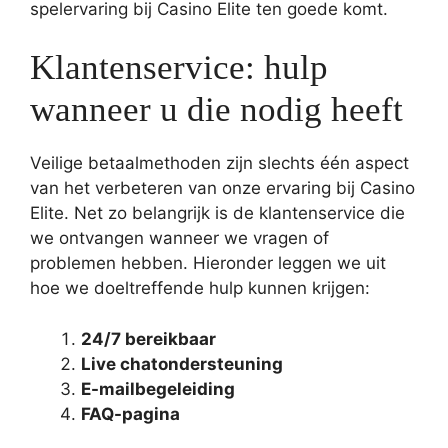
spelervaring bij Casino Elite ten goede komt.
Klantenservice: hulp
wanneer u die nodig heeft
Veilige betaalmethoden zijn slechts één aspect
van het verbeteren van onze ervaring bij Casino
Elite. Net zo belangrijk is de klantenservice die
we ontvangen wanneer we vragen of
problemen hebben. Hieronder leggen we uit
hoe we doeltreffende hulp kunnen krijgen:
24/7 bereikbaar
Live chatondersteuning
E-mailbegeleiding
FAQ-pagina