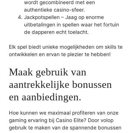
wordt gecombineerd met een
authentieke casino-sfeer.
Jackpotspellen – Jaag op enorme
uitbetalingen in spellen waar het fortuin
de dapperen echt toelacht.
Elk spel biedt unieke mogelijkheden om skills te
ontwikkelen en ervan te plezier te hebben!
Maak gebruik van
aantrekkelijke bonussen
en aanbiedingen.
Hoe kunnen we maximaal profiteren van onze
gaming ervaring bij Casino Elite? Door volop
gebruik te maken van de spannende bonussen