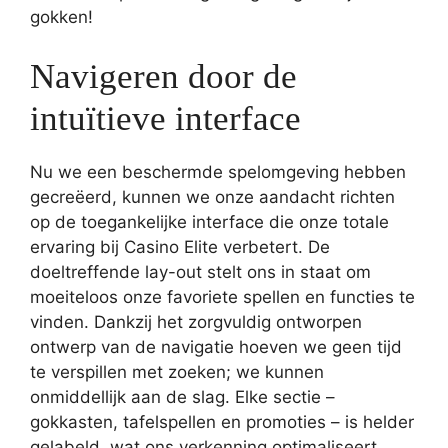
gokken!
Navigeren door de
intuïtieve interface
Nu we een beschermde spelomgeving hebben
gecreëerd, kunnen we onze aandacht richten
op de toegankelijke interface die onze totale
ervaring bij Casino Elite verbetert. De
doeltreffende lay-out stelt ons in staat om
moeiteloos onze favoriete spellen en functies te
vinden. Dankzij het zorgvuldig ontworpen
ontwerp van de navigatie hoeven we geen tijd
te verspillen met zoeken; we kunnen
onmiddellijk aan de slag. Elke sectie –
gokkasten, tafelspellen en promoties – is helder
gelabeld, wat ons verkenning optimaliseert.