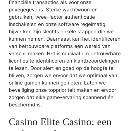
financiële transacties als voor onze
privégegevens. Sterke wachtwoorden
gebruiken, twee-factor authenticatie
inschakelen en onze software regelmatig
bijwerken zijn slechts enkele stappen die we
kunnen nemen. Daarnaast kan het identificeren
van betrouwbare platforms een wereld van
verschil maken. Het is cruciaal om betrouwbare
licenties te identificeren en klantbeoordelingen
te lezen. Door alert en goed op de hoogte te
blijven, zorgen we ervoor dat we optimaal van
online gamen kunnen genieten. Laten we
beveiliging onze topprioriteit maken en ervoor
zorgen dat elke game-ervaring spannend én
beschermd is.
Casino Elite Casino: een