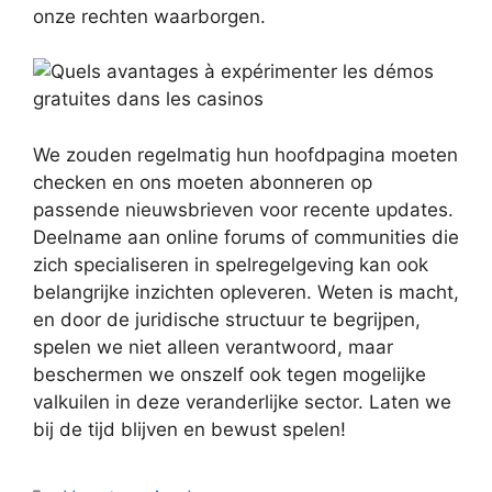
onze rechten waarborgen.
We zouden regelmatig hun hoofdpagina moeten
checken en ons moeten abonneren op
passende nieuwsbrieven voor recente updates.
Deelname aan online forums of communities die
zich specialiseren in spelregelgeving kan ook
belangrijke inzichten opleveren. Weten is macht,
en door de juridische structuur te begrijpen,
spelen we niet alleen verantwoord, maar
beschermen we onszelf ook tegen mogelijke
valkuilen in deze veranderlijke sector. Laten we
bij de tijd blijven en bewust spelen!