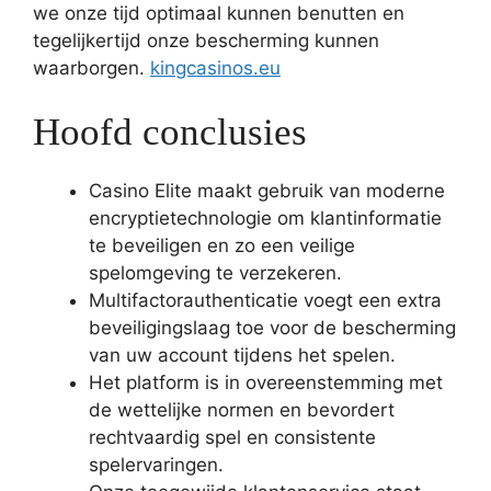
we onze tijd optimaal kunnen benutten en
tegelijkertijd onze bescherming kunnen
waarborgen.
kingcasinos.eu
Hoofd conclusies
Casino Elite maakt gebruik van moderne
encryptietechnologie om klantinformatie
te beveiligen en zo een veilige
spelomgeving te verzekeren.
Multifactorauthenticatie voegt een extra
beveiligingslaag toe voor de bescherming
van uw account tijdens het spelen.
Het platform is in overeenstemming met
de wettelijke normen en bevordert
rechtvaardig spel en consistente
spelervaringen.