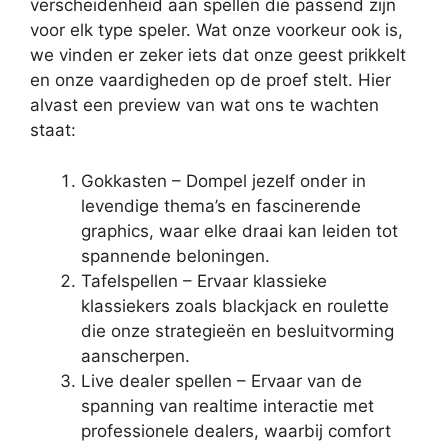
verscheidenheid aan spellen die passend zijn
voor elk type speler. Wat onze voorkeur ook is,
we vinden er zeker iets dat onze geest prikkelt
en onze vaardigheden op de proef stelt. Hier
alvast een preview van wat ons te wachten
staat:
Gokkasten – Dompel jezelf onder in
levendige thema’s en fascinerende
graphics, waar elke draai kan leiden tot
spannende beloningen.
Tafelspellen – Ervaar klassieke
klassiekers zoals blackjack en roulette
die onze strategieën en besluitvorming
aanscherpen.
Live dealer spellen – Ervaar van de
spanning van realtime interactie met
professionele dealers, waarbij comfort