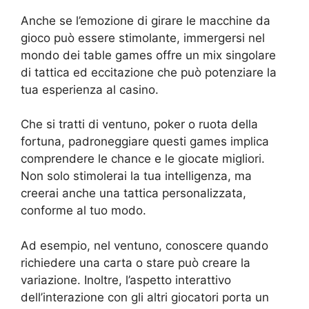
Anche se l’emozione di girare le macchine da
gioco può essere stimolante, immergersi nel
mondo dei table games offre un mix singolare
di tattica ed eccitazione che può potenziare la
tua esperienza al casino.
Che si tratti di ventuno, poker o ruota della
fortuna, padroneggiare questi games implica
comprendere le chance e le giocate migliori.
Non solo stimolerai la tua intelligenza, ma
creerai anche una tattica personalizzata,
conforme al tuo modo.
Ad esempio, nel ventuno, conoscere quando
richiedere una carta o stare può creare la
variazione. Inoltre, l’aspetto interattivo
dell’interazione con gli altri giocatori porta un