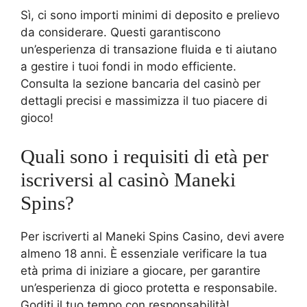
Sì, ci sono importi minimi di deposito e prelievo
da considerare. Questi garantiscono
un’esperienza di transazione fluida e ti aiutano
a gestire i tuoi fondi in modo efficiente.
Consulta la sezione bancaria del casinò per
dettagli precisi e massimizza il tuo piacere di
gioco!
Quali sono i requisiti di età per
iscriversi al casinò Maneki
Spins?
Per iscriverti al Maneki Spins Casino, devi avere
almeno 18 anni. È essenziale verificare la tua
età prima di iniziare a giocare, per garantire
un’esperienza di gioco protetta e responsabile.
Goditi il tuo tempo con responsabilità!