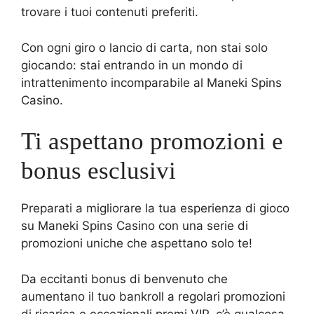
trovare i tuoi contenuti preferiti.
Con ogni giro o lancio di carta, non stai solo
giocando: stai entrando in un mondo di
intrattenimento incomparabile al Maneki Spins
Casino.
Ti aspettano promozioni e
bonus esclusivi
Preparati a migliorare la tua esperienza di gioco
su Maneki Spins Casino con una serie di
promozioni uniche che aspettano solo te!
Da eccitanti bonus di benvenuto che
aumentano il tuo bankroll a regolari promozioni
di ricarica e eccezionali premi VIP, c’è qualcosa