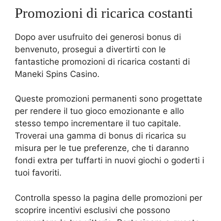
Promozioni di ricarica costanti
Dopo aver usufruito dei generosi bonus di
benvenuto, prosegui a divertirti con le
fantastiche promozioni di ricarica costanti di
Maneki Spins Casino.
Queste promozioni permanenti sono progettate
per rendere il tuo gioco emozionante e allo
stesso tempo incrementare il tuo capitale.
Troverai una gamma di bonus di ricarica su
misura per le tue preferenze, che ti daranno
fondi extra per tuffarti in nuovi giochi o goderti i
tuoi favoriti.
Controlla spesso la pagina delle promozioni per
scoprire incentivi esclusivi che possono