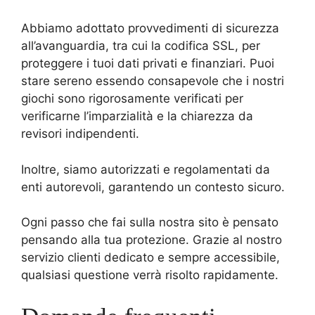
Abbiamo adottato provvedimenti di sicurezza
all’avanguardia, tra cui la codifica SSL, per
proteggere i tuoi dati privati e finanziari. Puoi
stare sereno essendo consapevole che i nostri
giochi sono rigorosamente verificati per
verificarne l’imparzialità e la chiarezza da
revisori indipendenti.
Inoltre, siamo autorizzati e regolamentati da
enti autorevoli, garantendo un contesto sicuro.
Ogni passo che fai sulla nostra sito è pensato
pensando alla tua protezione. Grazie al nostro
servizio clienti dedicato e sempre accessibile,
qualsiasi questione verrà risolto rapidamente.