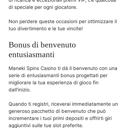
di speciale per ogni giocatore.
Non perdere queste occasioni per ottimizzare il
tuo divertimento e le tue vincite!
Bonus di benvenuto
entusiasmanti
Maneki Spins Casino ti dà il benvenuto con una
serie di entusiasmanti bonus progettati per
migliorare la tua esperienza di gioco fin
dall’inizio.
Quando ti registri, riceverai immediatamente un
generoso pacchetto di benvenuto che può
incrementare i tuoi primi depositi e offrirti giri
aggiuntivi sulle tue slot preferite.