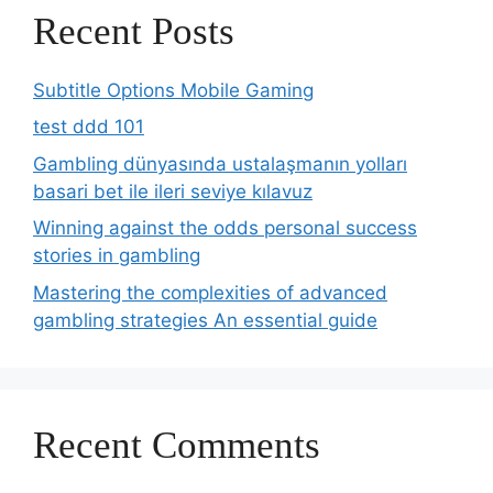
Recent Posts
Subtitle Options Mobile Gaming
test ddd 101
Gambling dünyasında ustalaşmanın yolları
basari bet ile ileri seviye kılavuz
Winning against the odds personal success
stories in gambling
Mastering the complexities of advanced
gambling strategies An essential guide
Recent Comments