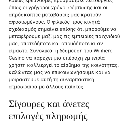
Καθώς ερευνούμε, προσβάσιμες λειτουργίες
όπως οι γρήγοροι χρόνοι φόρτωσης και οι
απρόσκοπτες μεταβάσεις μας κρατούν
αφοσιωμένους. Ο φιλικός προς κινητά
σχεδιασμός σημαίνει επίσης ότι μπορούμε να
μεταφέρουμε μαζί μας τις εμπειρίες παιχνιδιού
μας, οποτεδήποτε και οπουδήποτε κι αν
είμαστε. Συνολικά, η δέσμευση του Winhero
Casino να παρέχει μια υπέροχη εμπειρία
χρήστη καλλιεργεί το αίσθημα της κοινότητας,
καλώντας μας να επικοινωνήσουμε και να
μοιραστούμε αυτή τη συναρπαστική
ατμόσφαιρα με άλλους παίκτες.
Σίγουρες και άνετες
επιλογές πληρωμής