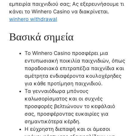
εμπειρία παιχνιδιού σας; Ας εξερευνήσουμε τι
κάνει το Winhero Casino να διακρίνεται.
winhero withdrawal
Βασικά σημεία
Το Winhero Casino προσφέρει μια
εντυπωσιακή ποικιλία παιχνιδιών, όπως
παραδοσιακά επιτραπέζια παιχνίδια και
αμέτρητα ενδιαφέροντα κουλοχέρηδες
για κάθε προτίμηση παιχνιδιού.
Τα γενναιόδωρα μπόνους
καλωσορίσματος και οι συχνές
προσφορές βελτιώνουν το κεφάλαιό
σας, προσφέροντας ευκαιρίες για
σημαντικότερα κέρδη.
Η εύχρηστη διεπαφή και οι άμεσοι