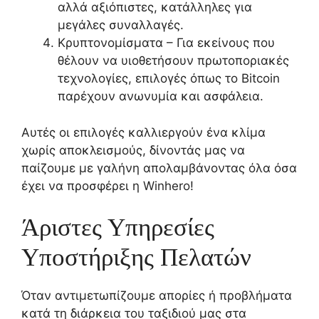
αλλά αξιόπιστες, κατάλληλες για
μεγάλες συναλλαγές.
Κρυπτονομίσματα – Για εκείνους που
θέλουν να υιοθετήσουν πρωτοποριακές
τεχνολογίες, επιλογές όπως το Bitcoin
παρέχουν ανωνυμία και ασφάλεια.
Αυτές οι επιλογές καλλιεργούν ένα κλίμα
χωρίς αποκλεισμούς, δίνοντάς μας να
παίζουμε με γαλήνη απολαμβάνοντας όλα όσα
έχει να προσφέρει η Winhero!
Άριστες Υπηρεσίες
Υποστήριξης Πελατών
Όταν αντιμετωπίζουμε απορίες ή προβλήματα
κατά τη διάρκεια του ταξιδιού μας στα