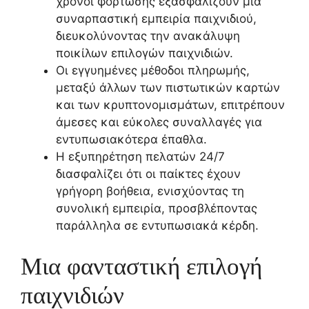
χρόνοι φόρτωσης εξασφαλίζουν μια
συναρπαστική εμπειρία παιχνιδιού,
διευκολύνοντας την ανακάλυψη
ποικίλων επιλογών παιχνιδιών.
Οι εγγυημένες μέθοδοι πληρωμής,
μεταξύ άλλων των πιστωτικών καρτών
και των κρυπτονομισμάτων, επιτρέπουν
άμεσες και εύκολες συναλλαγές για
εντυπωσιακότερα έπαθλα.
Η εξυπηρέτηση πελατών 24/7
διασφαλίζει ότι οι παίκτες έχουν
γρήγορη βοήθεια, ενισχύοντας τη
συνολική εμπειρία, προσβλέποντας
παράλληλα σε εντυπωσιακά κέρδη.
Μια φανταστική επιλογή
παιχνιδιών