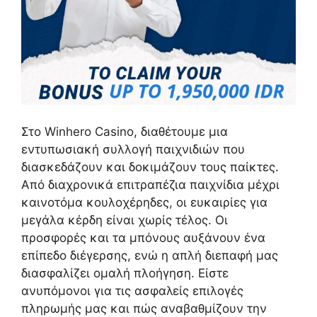
Στο Winhero Casino, διαθέτουμε μια
εντυπωσιακή συλλογή παιχνιδιών που
διασκεδάζουν και δοκιμάζουν τους παίκτες.
Από διαχρονικά επιτραπέζια παιχνίδια μέχρι
καινοτόμα κουλοχέρηδες, οι ευκαιρίες για
μεγάλα κέρδη είναι χωρίς τέλος. Οι
προσφορές και τα μπόνους αυξάνουν ένα
επίπεδο διέγερσης, ενώ η απλή διεπαφή μας
διασφαλίζει ομαλή πλοήγηση. Είστε
ανυπόμονοι για τις ασφαλείς επιλογές
πληρωμής μας και πώς αναβαθμίζουν την