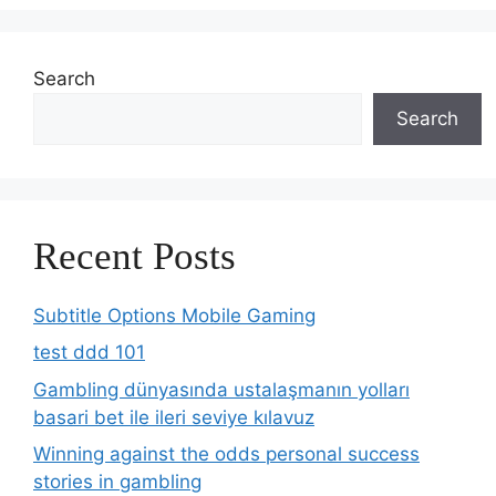
Search
Search
Recent Posts
Subtitle Options Mobile Gaming
test ddd 101
Gambling dünyasında ustalaşmanın yolları
basari bet ile ileri seviye kılavuz
Winning against the odds personal success
stories in gambling