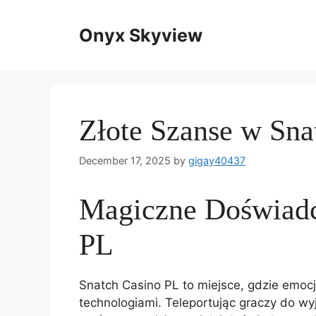
Skip
to
Onyx Skyview
content
Złote Szanse w Sna
December 17, 2025
by
gigay40437
Magiczne Doświadc
PL
Snatch Casino PL to miejsce, gdzie emocj
technologiami. Teleportując graczy do wy