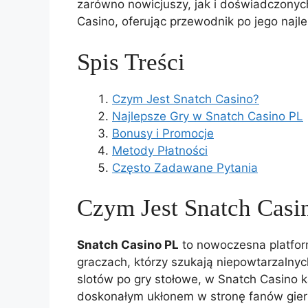
zarówno nowicjuszy, jak i doświadczonych
Casino, oferując przewodnik po jego najl
Spis Treści
Czym Jest Snatch Casino?
Najlepsze Gry w Snatch Casino PL
Bonusy i Promocje
Metody Płatności
Często Zadawane Pytania
Czym Jest Snatch Casi
Snatch Casino PL
to nowoczesna platfor
graczach, którzy szukają niepowtarzalnyc
slotów po gry stołowe, w Snatch Casino k
doskonałym ukłonem w stronę fanów gier 