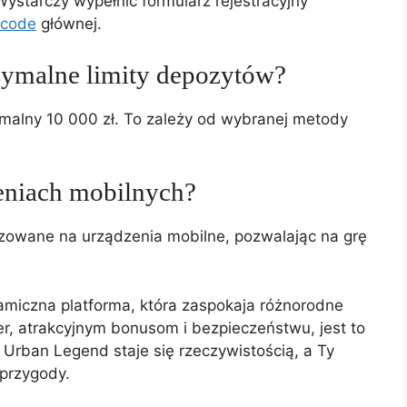
Wystarczy wypełnić formularz rejestracyjny
 code
głównej.
ksymalne limity depozytów?
ymalny 10 000 zł. To zależy od wybranej metody
eniach mobilnych?
lizowane na urządzenia mobilne, pozwalając na grę
miczna platforma, która zaspokaja różnorodne
ier, atrakcyjnym bonusom i bezpieczeństwu, jest to
 Urban Legend staje się rzeczywistością, a Ty
 przygody.