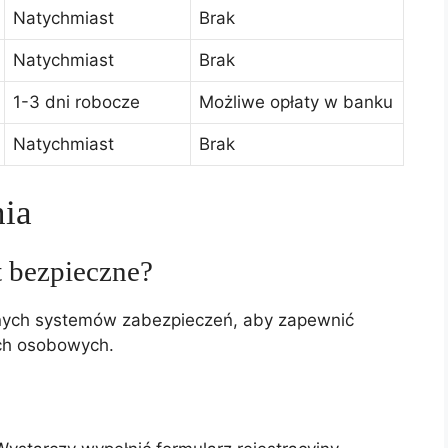
Natychmiast
Brak
Natychmiast
Brak
1-3 dni robocze
Możliwe opłaty w banku
Natychmiast
Brak
ia
t bezpieczne?
snych systemów zabezpieczeń, aby zapewnić
ch osobowych.