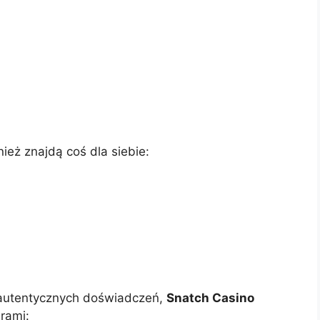
ież znajdą coś dla siebie:
j autentycznych doświadczeń,
Snatch Casino
rami: