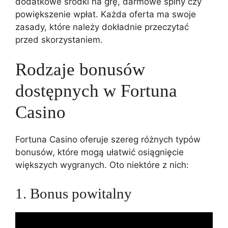
dodatkowe środki na grę, darmowe spiny czy
powiększenie wpłat. Każda oferta ma swoje
zasady, które należy dokładnie przeczytać
przed skorzystaniem.
Rodzaje bonusów
dostępnych w Fortuna
Casino
Fortuna Casino oferuje szereg różnych typów
bonusów, które mogą ułatwić osiągnięcie
większych wygranych. Oto niektóre z nich:
1. Bonus powitalny