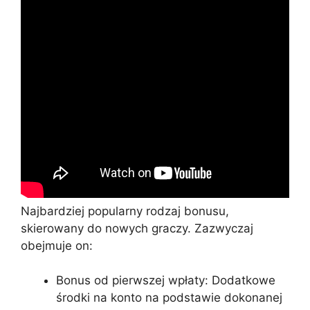
Najbardziej popularny rodzaj bonusu,
skierowany do nowych graczy. Zazwyczaj
obejmuje on:
Bonus od pierwszej wpłaty: Dodatkowe
środki na konto na podstawie dokonanej