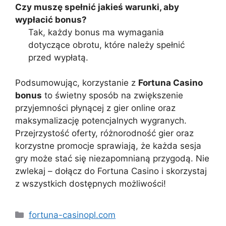
Czy muszę spełnić jakieś warunki, aby
wypłacić bonus?
Tak, każdy bonus ma wymagania
dotyczące obrotu, które należy spełnić
przed wypłatą.
Podsumowując, korzystanie z
Fortuna Casino
bonus
to świetny sposób na zwiększenie
przyjemności płynącej z gier online oraz
maksymalizację potencjalnych wygranych.
Przejrzystość oferty, różnorodność gier oraz
korzystne promocje sprawiają, że każda sesja
gry może stać się niezapomnianą przygodą. Nie
zwlekaj – dołącz do Fortuna Casino i skorzystaj
z wszystkich dostępnych możliwości!
Categories
fortuna-casinopl.com