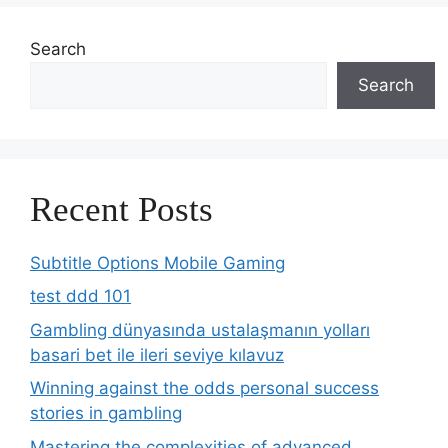
Search
Search
Recent Posts
Subtitle Options Mobile Gaming
test ddd 101
Gambling dünyasında ustalaşmanın yolları
basari bet ile ileri seviye kılavuz
Winning against the odds personal success
stories in gambling
Mastering the complexities of advanced