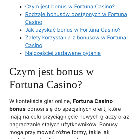
Czym jest bonus w Fortuna Casino?
Rodzaje bonusów dostępnych w Fortuna
Casino
Jak uzyskać bonus w Fortuna Casino?
Zalety korzystania z bonusów w Fortuna
Casino
Najczęściej zadawane pytania
Czym jest bonus w
Fortuna Casino?
W kontekście gier online,
Fortuna Casino
bonus
odnosi się do specjalnych ofert, które
mają na celu przyciągnięcie nowych graczy oraz
nagradzanie stałych użytkowników. Bonusy
mogą przyjmować różne formy, takie jak