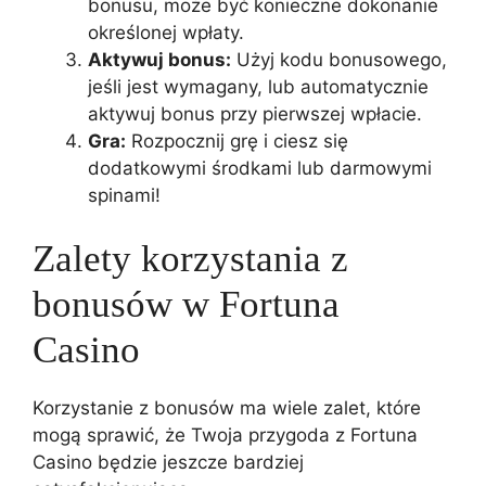
bonusu, może być konieczne dokonanie
określonej wpłaty.
Aktywuj bonus:
Użyj kodu bonusowego,
jeśli jest wymagany, lub automatycznie
aktywuj bonus przy pierwszej wpłacie.
Gra:
Rozpocznij grę i ciesz się
dodatkowymi środkami lub darmowymi
spinami!
Zalety korzystania z
bonusów w Fortuna
Casino
Korzystanie z bonusów ma wiele zalet, które
mogą sprawić, że Twoja przygoda z Fortuna
Casino będzie jeszcze bardziej