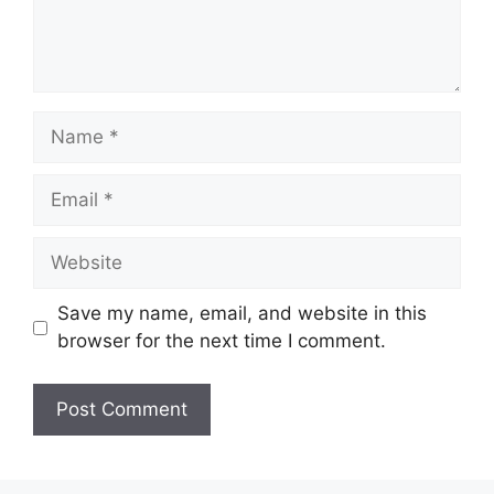
Name
Email
Website
Save my name, email, and website in this
browser for the next time I comment.