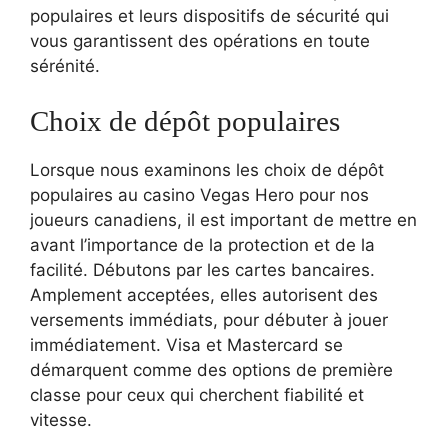
populaires et leurs dispositifs de sécurité qui
vous garantissent des opérations en toute
sérénité.
Choix de dépôt populaires
Lorsque nous examinons les choix de dépôt
populaires au casino Vegas Hero pour nos
joueurs canadiens, il est important de mettre en
avant l’importance de la protection et de la
facilité. Débutons par les cartes bancaires.
Amplement acceptées, elles autorisent des
versements immédiats, pour débuter à jouer
immédiatement. Visa et Mastercard se
démarquent comme des options de première
classe pour ceux qui cherchent fiabilité et
vitesse.