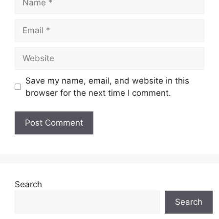
Email
Website
Save my name, email, and website in this
browser for the next time I comment.
Search
Search