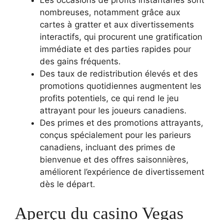
Les occasions de profits instantanés sont
nombreuses, notamment grâce aux
cartes à gratter et aux divertissements
interactifs, qui procurent une gratification
immédiate et des parties rapides pour
des gains fréquents.
Des taux de redistribution élevés et des
promotions quotidiennes augmentent les
profits potentiels, ce qui rend le jeu
attrayant pour les joueurs canadiens.
Des primes et des promotions attrayants,
conçus spécialement pour les parieurs
canadiens, incluant des primes de
bienvenue et des offres saisonnières,
améliorent l’expérience de divertissement
dès le départ.
Aperçu du casino Vegas