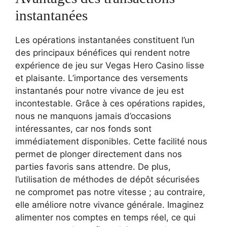
instantanées
Les opérations instantanées constituent l’un
des principaux bénéfices qui rendent notre
expérience de jeu sur Vegas Hero Casino lisse
et plaisante. L’importance des versements
instantanés pour notre vivance de jeu est
incontestable. Grâce à ces opérations rapides,
nous ne manquons jamais d’occasions
intéressantes, car nos fonds sont
immédiatement disponibles. Cette facilité nous
permet de plonger directement dans nos
parties favoris sans attendre. De plus,
l’utilisation de méthodes de dépôt sécurisées
ne compromet pas notre vitesse ; au contraire,
elle améliore notre vivance générale. Imaginez
alimenter nos comptes en temps réel, ce qui