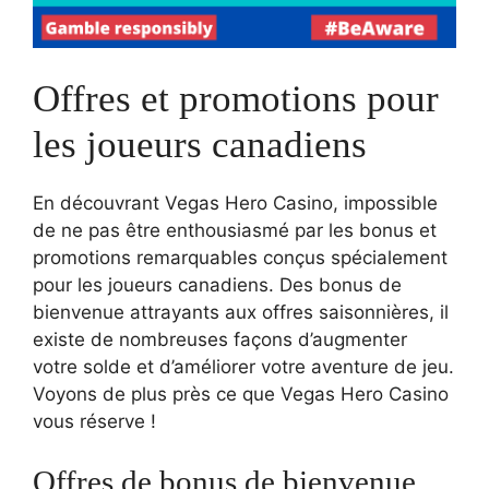
Offres et promotions pour
les joueurs canadiens
En découvrant Vegas Hero Casino, impossible
de ne pas être enthousiasmé par les bonus et
promotions remarquables conçus spécialement
pour les joueurs canadiens. Des bonus de
bienvenue attrayants aux offres saisonnières, il
existe de nombreuses façons d’augmenter
votre solde et d’améliorer votre aventure de jeu.
Voyons de plus près ce que Vegas Hero Casino
vous réserve !
Offres de bonus de bienvenue