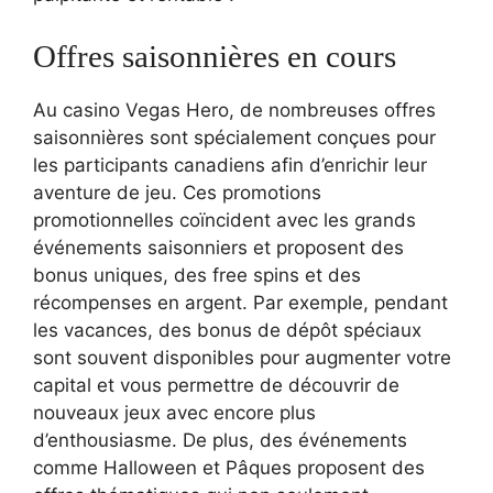
Offres saisonnières en cours
Au casino Vegas Hero, de nombreuses offres
saisonnières sont spécialement conçues pour
les participants canadiens afin d’enrichir leur
aventure de jeu. Ces promotions
promotionnelles coïncident avec les grands
événements saisonniers et proposent des
bonus uniques, des free spins et des
récompenses en argent. Par exemple, pendant
les vacances, des bonus de dépôt spéciaux
sont souvent disponibles pour augmenter votre
capital et vous permettre de découvrir de
nouveaux jeux avec encore plus
d’enthousiasme. De plus, des événements
comme Halloween et Pâques proposent des