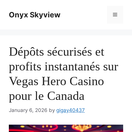
Skip
to
Onyx Skyview
Menu
content
Dépôts sécurisés et
profits instantanés sur
Vegas Hero Casino
pour le Canada
January 6, 2026
by
gigay40437