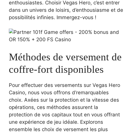
enthousiastes. Choisir Vegas Hero, c’est entrer
dans un univers de loisirs, d’enthousiasme et de
possibilités infinies. Immergez-vous !
Méthodes de versement de
coffre-fort disponibles
Pour effectuer des versements sur Vegas Hero
Casino, nous vous offrons d’remarquables
choix. Axées sur la protection et la vitesse des
opérations, ces méthodes assurent la
protection de vos capitaux tout en vous offrant
une expérience de jeu idéale. Explorons
ensemble les choix de versement les plus