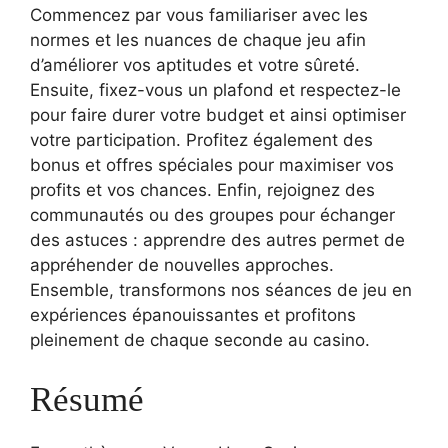
Commencez par vous familiariser avec les
normes et les nuances de chaque jeu afin
d’améliorer vos aptitudes et votre sûreté.
Ensuite, fixez-vous un plafond et respectez-le
pour faire durer votre budget et ainsi optimiser
votre participation. Profitez également des
bonus et offres spéciales pour maximiser vos
profits et vos chances. Enfin, rejoignez des
communautés ou des groupes pour échanger
des astuces : apprendre des autres permet de
appréhender de nouvelles approches.
Ensemble, transformons nos séances de jeu en
expériences épanouissantes et profitons
pleinement de chaque seconde au casino.
Résumé