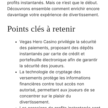
profits instantanés. Mais ce n’est que le début.
Découvrons ensemble comment enrichir encore
davantage votre expérience de divertissement.
Points clés à retenir
Vegas Hero Casino privilégie la sécurité
des paiements, proposant des dépôts
instantanés par carte de crédit et
portefeuille électronique afin de garantir
la sécurité des joueurs.
La technologie de cryptage des
versements protège les informations
financières contre tout accès non
autorisé, permettant aux joueurs de se
concentrer sur le plaisir du
divertissement.