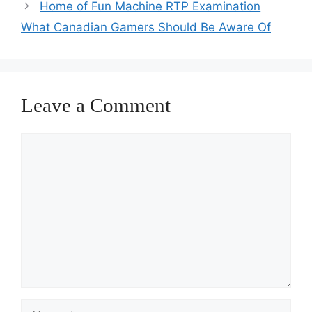
Home of Fun Machine RTP Examination
What Canadian Gamers Should Be Aware Of
Leave a Comment
Comment
Name