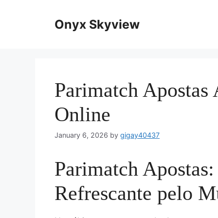
Skip
to
Onyx Skyview
content
Parimatch Apostas 
Online
January 6, 2026
by
gigay40437
Parimatch Apostas
Refrescante pelo M