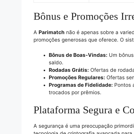
Bônus e Promoções Irre
A
Parimatch
não é apenas sobre a varie
promoções generosas que oferece. O siste
Bônus de Boas-Vindas:
Um bônus i
saldo.
Rodadas Grátis:
Ofertas de rodada
Promoções Regulares:
Ofertas sem
Programas de Fidelidade:
Pontos 
trocados por prêmios.
Plataforma Segura e Co
A segurança é uma preocupação primordi
tecnologia de criptografia avançada para