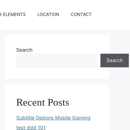
X ELEMENTS
LOCATION
CONTACT
Search
Search
Recent Posts
Subtitle Options Mobile Gaming
test ddd 101