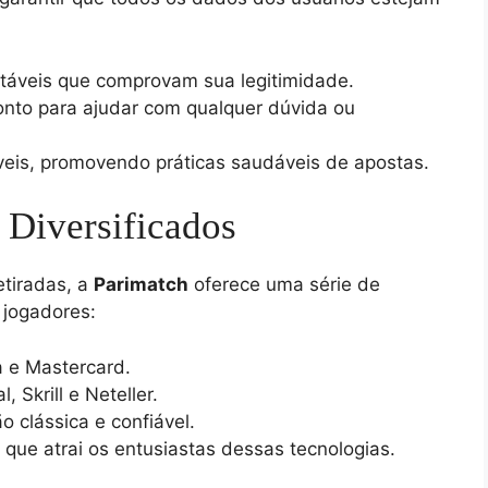
itáveis que comprovam sua legitimidade.
ronto para ajudar com qualquer dúvida ou
áveis, promovendo práticas saudáveis de apostas.
Diversificados
etiradas, a
Parimatch
oferece uma série de
 jogadores:
 e Mastercard.
 Skrill e Neteller.
 clássica e confiável.
a que atrai os entusiastas dessas tecnologias.