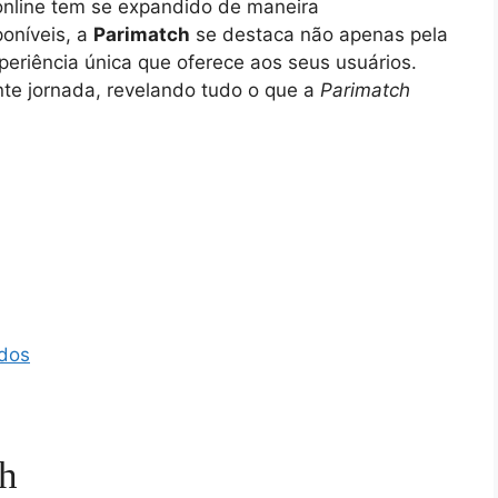
online tem se expandido de maneira
poníveis, a
Parimatch
se destaca não apenas pela
eriência única que oferece aos seus usuários.
ante jornada, revelando tudo o que a
Parimatch
ados
ch