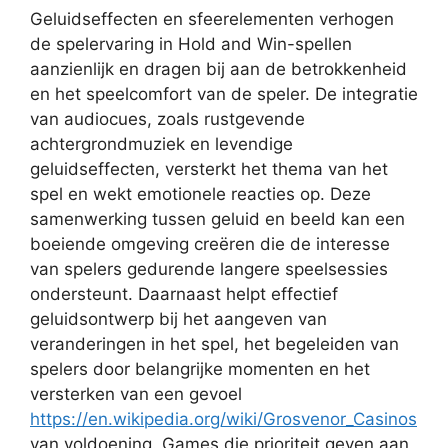
Geluidseffecten en sfeerelementen verhogen
de spelervaring in Hold and Win-spellen
aanzienlijk en dragen bij aan de betrokkenheid
en het speelcomfort van de speler. De integratie
van audiocues, zoals rustgevende
achtergrondmuziek en levendige
geluidseffecten, versterkt het thema van het
spel en wekt emotionele reacties op. Deze
samenwerking tussen geluid en beeld kan een
boeiende omgeving creëren die de interesse
van spelers gedurende langere speelsessies
ondersteunt. Daarnaast helpt effectief
geluidsontwerp bij het aangeven van
veranderingen in het spel, het begeleiden van
spelers door belangrijke momenten en het
versterken van een gevoel
https://en.wikipedia.org/wiki/Grosvenor_Casinos
van voldoening. Games die prioriteit geven aan