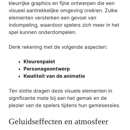
kleurrijke graphics en fijne ontwerpen die een
visueel aantrekkelijke omgeving creëren. Zulke
elementen versterken een gevoel van
indompeling, waardoor spelers zich meer in het
spel kunnen onderdompelen.
Denk rekening met de volgende aspecten:
Kleurenpalet
Personageontwerp
Kwaliteit van de animatie
Ten slotte dragen deze visuele elementen in
significante mate bij aan het gemak en de
plezier van de spelers tijdens hun gamesessies.
Geluidseffecten en atmosfeer