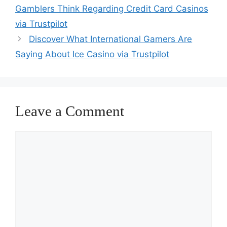
Gamblers Think Regarding Credit Card Casinos
via Trustpilot
Discover What International Gamers Are
Saying About Ice Casino via Trustpilot
Leave a Comment
Comment