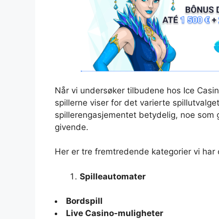
Når vi undersøker tilbudene hos Ice Casi
spillerne viser for det varierte spillutvalg
spillerengasjementet betydelig, noe som 
givende.
Her er tre fremtredende kategorier vi ha
Spilleautomater
Bordspill
Live Casino-muligheter