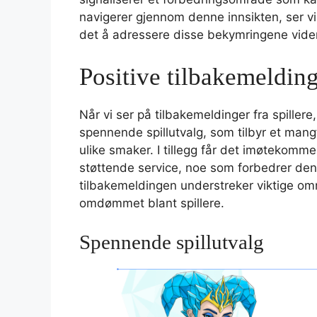
navigerer gjennom denne innsikten, ser vi
det å adressere disse bekymringene videre
Positive tilbakemeldinge
Når vi ser på tilbakemeldinger fra spillere
spennende spillutvalg, som tilbyr et mang
ulike smaker. I tillegg får det imøtekomm
støttende service, noe som forbedrer den 
tilbakemeldingen understreker viktige omr
omdømmet blant spillere.
Spennende spillutvalg