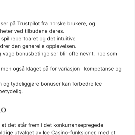
ser på Trustpilot fra norske brukere, og
heter ved tilbudene deres.
spillrepertoaret og det intuitive
drer den generelle opplevelsen.
g vage bonusbetingelser blir ofte nevnt, noe som
r, men også klaget på for variasjon i kompetanse og
n og tydeliggjøre bonuser kan forbedre Ice
betydelig.
no
 at det står frem i det konkurransepregede
ldige utvalget av Ice Casino-funksjoner, med et