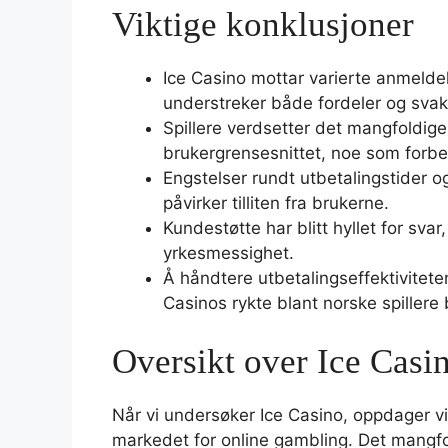
Viktige konklusjoner
Ice Casino mottar varierte anmeldel
understreker både fordeler og svak
Spillere verdsetter det mangfoldige 
brukergrensesnittet, noe som forbe
Engstelser rundt utbetalingstider o
påvirker tilliten fra brukerne.
Kundestøtte har blitt hyllet for sva
yrkesmessighet.
Å håndtere utbetalingseffektivitete
Casinos rykte blant norske spillere 
Oversikt over Ice Casi
Når vi undersøker Ice Casino, oppdager vi
markedet for online gambling. Det mangfo