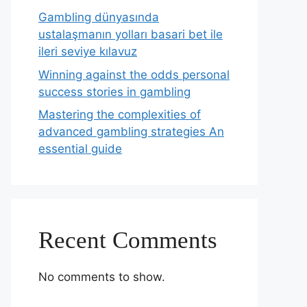
Gambling dünyasında
ustalaşmanın yolları basari bet ile
ileri seviye kılavuz
Winning against the odds personal
success stories in gambling
Mastering the complexities of
advanced gambling strategies An
essential guide
Recent Comments
No comments to show.