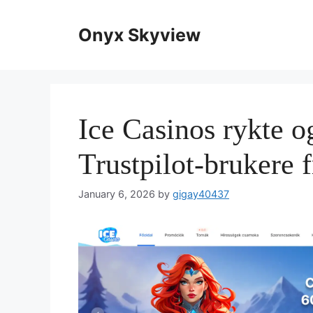
Skip
to
Onyx Skyview
content
Ice Casinos rykte 
Trustpilot-brukere 
January 6, 2026
by
gigay40437