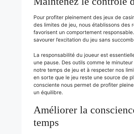
Maintenez le contrôle d
Pour profiter pleinement des jeux de casino
des limites de jeu, nous établissons des 
favorisent un comportement responsable.
savourer l’excitation du jeu sans succomb
La responsabilité du joueur est essentiell
une pause. Des outils comme le minuteur 
notre temps de jeu et à respecter nos limi
en sorte que le jeu reste une source de p
consciente nous permet de profiter plein
un équilibre.
Améliorer la conscience
temps