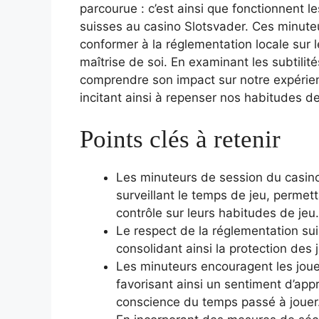
parcourue : c’est ainsi que fonctionnent 
suisses au casino Slotsvader. Ces minuteu
conformer à la réglementation locale sur l
maîtrise de soi. En examinant les subtilit
comprendre son impact sur notre expérien
incitant ainsi à repenser nos habitudes d
Points clés à retenir
Les minuteurs de session du casin
surveillant le temps de jeu, permett
contrôle sur leurs habitudes de jeu.
Le respect de la réglementation su
consolidant ainsi la protection des 
Les minuteurs encouragent les joueu
favorisant ainsi un sentiment d’appr
conscience du temps passé à jouer