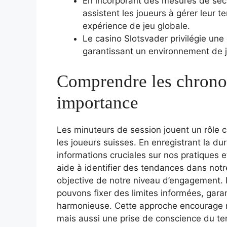
En incorporant des mesures de sécu
assistent les joueurs à gérer leur t
expérience de jeu globale.
Le casino Slotsvader privilégie une 
garantissant un environnement de je
Comprendre les chronom
importance
Les minuteurs de session jouent un rôle 
les joueurs suisses. En enregistrant la d
informations cruciales sur nos pratiques
aide à identifier des tendances dans notr
objective de notre niveau d’engagement. 
pouvons fixer des limites informées, gara
harmonieuse. Cette approche encourage n
mais aussi une prise de conscience du te