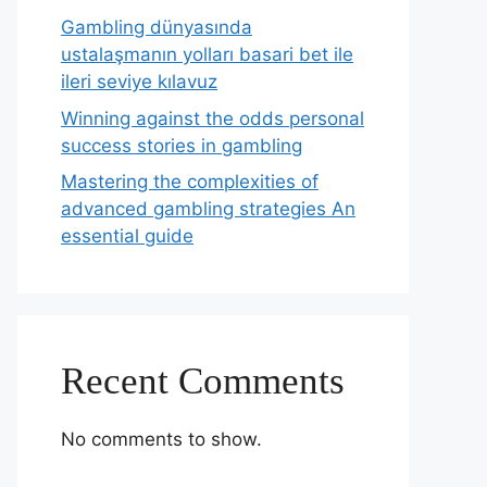
Gambling dünyasında
ustalaşmanın yolları basari bet ile
ileri seviye kılavuz
Winning against the odds personal
success stories in gambling
Mastering the complexities of
advanced gambling strategies An
essential guide
Recent Comments
No comments to show.