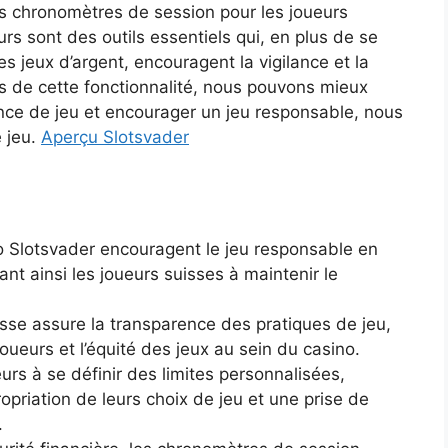
les chronomètres de session pour les joueurs
rs sont des outils essentiels qui, en plus de se
es jeux d’argent, encouragent la vigilance et la
és de cette fonctionnalité, nous pouvons mieux
ce de jeu et encourager un jeu responsable, nous
e jeu.
Aperçu Slotsvader
o Slotsvader encouragent le jeu responsable en
ant ainsi les joueurs suisses à maintenir le
isse assure la transparence des pratiques de jeu,
joueurs et l’équité des jeux au sein du casino.
rs à se définir des limites personnalisées,
opriation de leurs choix de jeu et une prise de
.