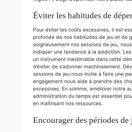
Éviter les habitudes de dépe
Pour éviter les coûts excessives, il est e
profonde de nos habitudes de jeu et de g
soigneusement nos sessions de jeu, nous
indiquer une tendance à la addiction. Le
un instrument inestimable dans cette dém
d’éviter de s’adonner machinalement. Dév
sessions de jeu nous incite à faire une p
engagement nous aide à prendre des choix
excessives. En somme, améliorer notre 
administration du temps est essentiel pour
en maîtrisant nos ressources.
Encourager des périodes de j