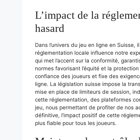
L’impact de la réglemen
hasard
Dans l’univers du jeu en ligne en Suisse,
réglementation locale influence notre exp
qui met l’accent sur la conformité, garant
normes favorisant l’équité et la protectio
confiance des joueurs et fixe des exigenc
ligne. La législation suisse impose la tra
mise en place de limiteurs de session, in
cette réglementation, des plateformes c
jeu, nous permettant de profiter de nos ac
définitive, l’impact positif de cette régl
plus fiable pour tous les joueurs.