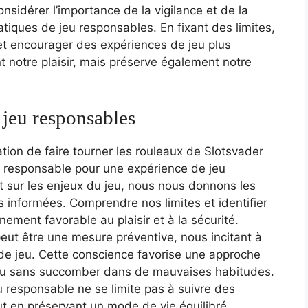
onsidérer l’importance de la vigilance et de la
iques de jeu responsables. En fixant des limites,
et encourager des expériences de jeu plus
 notre plaisir, mais préserve également notre
 jeu responsables
tion de faire tourner les rouleaux de Slotsvader
jeu responsable pour une expérience de jeu
t sur les enjeux du jeu, nous nous donnons les
s informées. Comprendre nos limites et identifier
nement favorable au plaisir et à la sécurité.
peut être une mesure préventive, nous incitant à
 de jeu. Cette conscience favorise une approche
e jeu sans succomber dans de mauvaises habitudes.
 responsable ne se limite pas à suivre des
 tout en préservant un mode de vie équilibré.