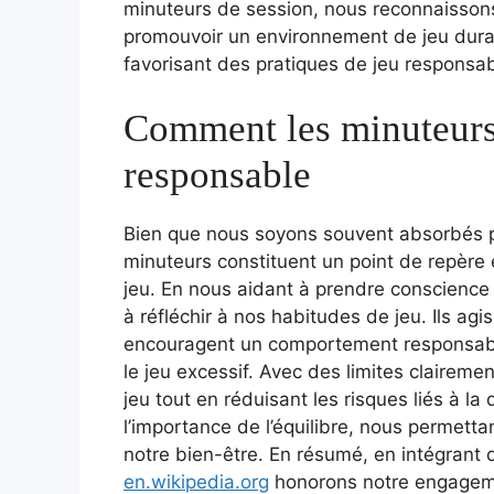
minuteurs de session, nous reconnaissons q
promouvoir un environnement de jeu durab
favorisant des pratiques de jeu responsab
Comment les minuteurs 
responsable
Bien que nous soyons souvent absorbés p
minuteurs constituent un point de repère 
jeu. En nous aidant à prendre conscienc
à réfléchir à nos habitudes de jeu. Ils ag
encouragent un comportement responsable,
le jeu excessif. Avec des limites clairemen
jeu tout en réduisant les risques liés à 
l’importance de l’équilibre, nous permetta
notre bien-être. En résumé, en intégrant 
en.wikipedia.org
honorons notre engageme